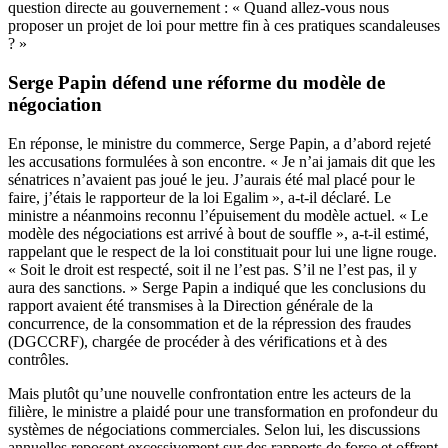
question directe au gouvernement : « Quand allez-vous nous
proposer un projet de loi pour mettre fin à ces pratiques scandaleuses
? »
Serge Papin défend une réforme du modèle de
négociation
En réponse, le ministre du commerce, Serge Papin, a d’abord rejeté
les accusations formulées à son encontre. « Je n’ai jamais dit que les
sénatrices n’avaient pas joué le jeu. J’aurais été mal placé pour le
faire, j’étais le rapporteur de la loi Egalim », a-t-il déclaré. Le
ministre a néanmoins reconnu l’épuisement du modèle actuel. « Le
modèle des négociations est arrivé à bout de souffle », a-t-il estimé,
rappelant que le respect de la loi constituait pour lui une ligne rouge.
« Soit le droit est respecté, soit il ne l’est pas. S’il ne l’est pas, il y
aura des sanctions. » Serge Papin a indiqué que les conclusions du
rapport avaient été transmises à la Direction générale de la
concurrence, de la consommation et de la répression des fraudes
(DGCCRF), chargée de procéder à des vérifications et à des
contrôles.
Mais plutôt qu’une nouvelle confrontation entre les acteurs de la
filière, le ministre a plaidé pour une transformation en profondeur du
systèmes de négociations commerciales. Selon lui, les discussions
annuelles reposent excessivement sur des rapports de force et offrent