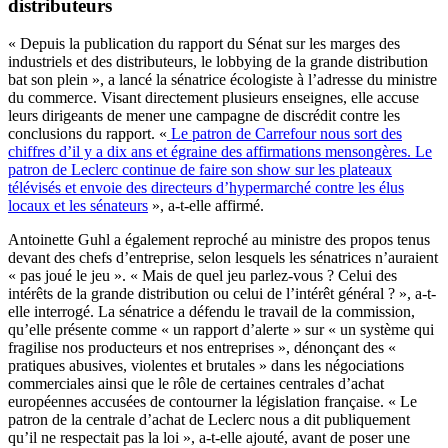
distributeurs
« Depuis la publication du rapport du Sénat sur les marges des
industriels et des distributeurs, le lobbying de la grande distribution
bat son plein », a lancé la sénatrice écologiste à l’adresse du ministre
du commerce. Visant directement plusieurs enseignes, elle accuse
leurs dirigeants de mener une campagne de discrédit contre les
conclusions du rapport. «
Le patron de Carrefour nous sort des
chiffres d’il y a dix ans et égraine des affirmations mensongères. Le
patron de Leclerc continue de faire son show sur les plateaux
télévisés et envoie des directeurs d’hypermarché contre les élus
locaux et les sénateurs
», a-t-elle affirmé.
Antoinette Guhl a également reproché au ministre des propos tenus
devant des chefs d’entreprise, selon lesquels les sénatrices n’auraient
« pas joué le jeu ». « Mais de quel jeu parlez-vous ? Celui des
intérêts de la grande distribution ou celui de l’intérêt général ? », a-t-
elle interrogé. La sénatrice a défendu le travail de la commission,
qu’elle présente comme « un rapport d’alerte » sur « un système qui
fragilise nos producteurs et nos entreprises », dénonçant des «
pratiques abusives, violentes et brutales » dans les négociations
commerciales ainsi que le rôle de certaines centrales d’achat
européennes accusées de contourner la législation française. « Le
patron de la centrale d’achat de Leclerc nous a dit publiquement
qu’il ne respectait pas la loi », a-t-elle ajouté, avant de poser une