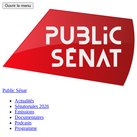
Ouvrir le menu
Public Sénat
Actualités
Sénatoriales 2026
Émissions
Documentaires
Podcasts
Programme