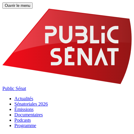
Ouvrir le menu
Public Sénat
Actualités
Sénatoriales 2026
Émissions
Documentaires
Podcasts
Programme