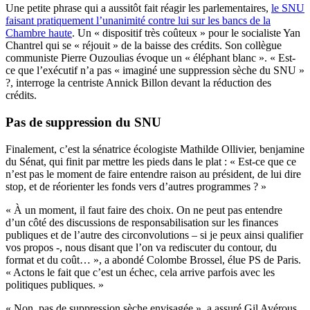
Une petite phrase qui a aussitôt fait réagir les parlementaires,
le SNU
faisant pratiquement l’unanimité contre lui sur les bancs de la
Chambre haute
. Un « dispositif très coûteux » pour le socialiste Yan
Chantrel qui se « réjouit » de la baisse des crédits. Son collègue
communiste Pierre Ouzoulias évoque un « éléphant blanc ». « Est-
ce que l’exécutif n’a pas « imaginé une suppression sèche du SNU »
?, interroge la centriste Annick Billon devant la réduction des
crédits.
Pas de suppression du SNU
Finalement, c’est la sénatrice écologiste Mathilde Ollivier, benjamine
du Sénat, qui finit par mettre les pieds dans le plat : « Est-ce que ce
n’est pas le moment de faire entendre raison au président, de lui dire
stop, et de réorienter les fonds vers d’autres programmes ? »
« À un moment, il faut faire des choix. On ne peut pas entendre
d’un côté des discussions de responsabilisation sur les finances
publiques et de l’autre des circonvolutions – si je peux ainsi qualifier
vos propos -, nous disant que l’on va rediscuter du contour, du
format et du coût… », a abondé Colombe Brossel, élue PS de Paris.
« Actons le fait que c’est un échec, cela arrive parfois avec les
politiques publiques. »
« Non, pas de suppression sèche envisagée », a assuré Gil Avérous