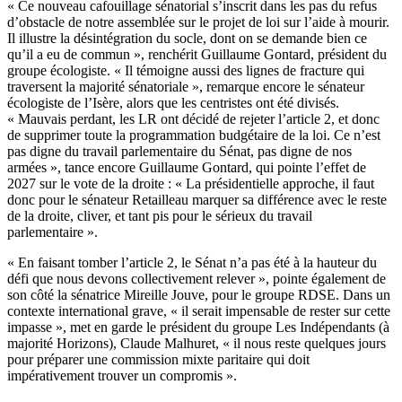
« Ce nouveau cafouillage sénatorial s’inscrit dans les pas du refus
d’obstacle de notre assemblée sur le projet de loi sur l’aide à mourir.
Il illustre la désintégration du socle, dont on se demande bien ce
qu’il a eu de commun », renchérit Guillaume Gontard, président du
groupe écologiste. « Il témoigne aussi des lignes de fracture qui
traversent la majorité sénatoriale », remarque encore le sénateur
écologiste de l’Isère, alors que les centristes ont été divisés.
« Mauvais perdant, les LR ont décidé de rejeter l’article 2, et donc
de supprimer toute la programmation budgétaire de la loi. Ce n’est
pas digne du travail parlementaire du Sénat, pas digne de nos
armées », tance encore Guillaume Gontard, qui pointe l’effet de
2027 sur le vote de la droite : « La présidentielle approche, il faut
donc pour le sénateur Retailleau marquer sa différence avec le reste
de la droite, cliver, et tant pis pour le sérieux du travail
parlementaire ».
« En faisant tomber l’article 2, le Sénat n’a pas été à la hauteur du
défi que nous devons collectivement relever », pointe également de
son côté la sénatrice Mireille Jouve, pour le groupe RDSE. Dans un
contexte international grave, « il serait impensable de rester sur cette
impasse », met en garde le président du groupe Les Indépendants (à
majorité Horizons), Claude Malhuret, « il nous reste quelques jours
pour préparer une commission mixte paritaire qui doit
impérativement trouver un compromis ».