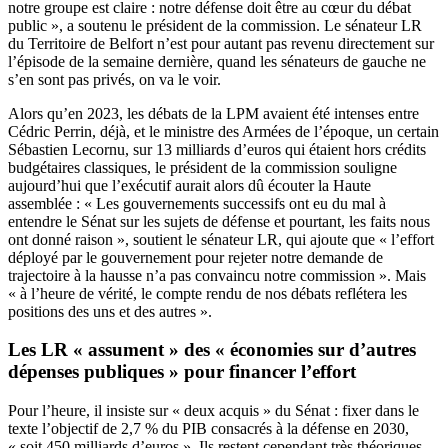
notre groupe est claire : notre défense doit être au cœur du débat
public », a soutenu le président de la commission. Le sénateur LR
du Territoire de Belfort n’est pour autant pas revenu directement sur
l’épisode de la semaine dernière, quand les sénateurs de gauche ne
s’en sont pas privés, on va le voir.
Alors qu’en 2023, les débats de la LPM avaient été intenses entre
Cédric Perrin, déjà, et le ministre des Armées de l’époque, un certain
Sébastien Lecornu, sur 13 milliards d’euros qui étaient hors crédits
budgétaires classiques, le président de la commission souligne
aujourd’hui que l’exécutif aurait alors dû écouter la Haute
assemblée : « Les gouvernements successifs ont eu du mal à
entendre le Sénat sur les sujets de défense et pourtant, les faits nous
ont donné raison », soutient le sénateur LR, qui ajoute que « l’effort
déployé par le gouvernement pour rejeter notre demande de
trajectoire à la hausse n’a pas convaincu notre commission ». Mais
« à l’heure de vérité, le compte rendu de nos débats reflétera les
positions des uns et des autres ».
Les LR « assument » des « économies sur d’autres
dépenses publiques » pour financer l’effort
Pour l’heure, il insiste sur « deux acquis » du Sénat : fixer dans le
texte l’objectif de 2,7 % du PIB consacrés à la défense en 2030,
« soit 450 milliards d’euros ». Ils restent cependant très théoriques,