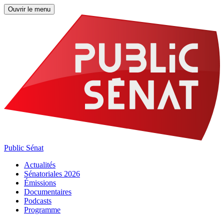
Ouvrir le menu
Public Sénat
Actualités
Sénatoriales 2026
Émissions
Documentaires
Podcasts
Programme