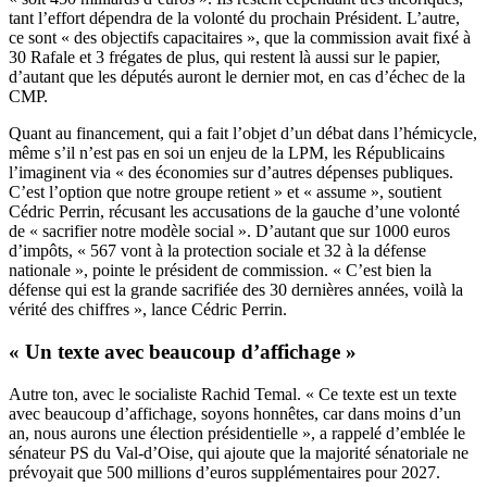
tant l’effort dépendra de la volonté du prochain Président. L’autre,
ce sont « des objectifs capacitaires », que la commission avait fixé à
30 Rafale et 3 frégates de plus, qui restent là aussi sur le papier,
d’autant que les députés auront le dernier mot, en cas d’échec de la
CMP.
Quant au financement, qui a fait l’objet d’un débat dans l’hémicycle,
même s’il n’est pas en soi un enjeu de la LPM, les Républicains
l’imaginent via « des économies sur d’autres dépenses publiques.
C’est l’option que notre groupe retient » et « assume », soutient
Cédric Perrin, récusant les accusations de la gauche d’une volonté
de « sacrifier notre modèle social ». D’autant que sur 1000 euros
d’impôts, « 567 vont à la protection sociale et 32 à la défense
nationale », pointe le président de commission. « C’est bien la
défense qui est la grande sacrifiée des 30 dernières années, voilà la
vérité des chiffres », lance Cédric Perrin.
« Un texte avec beaucoup d’affichage »
Autre ton, avec le socialiste Rachid Temal. « Ce texte est un texte
avec beaucoup d’affichage, soyons honnêtes, car dans moins d’un
an, nous aurons une élection présidentielle », a rappelé d’emblée le
sénateur PS du Val-d’Oise, qui ajoute que la majorité sénatoriale ne
prévoyait que 500 millions d’euros supplémentaires pour 2027.