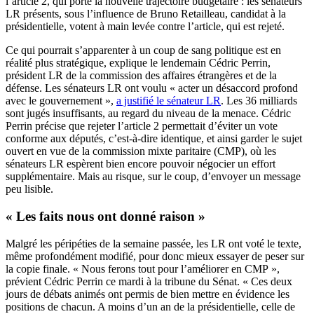
l’article 2, qui porte la nouvelle trajectoire budgétaire : les sénateurs
LR présents, sous l’influence de Bruno Retailleau, candidat à la
présidentielle, votent à main levée contre l’article, qui est rejeté.
Ce qui pourrait s’apparenter à un coup de sang politique est en
réalité plus stratégique, explique le lendemain Cédric Perrin,
président LR de la commission des affaires étrangères et de la
défense. Les sénateurs LR ont voulu « acter un désaccord profond
avec le gouvernement »,
a justifié le sénateur LR
. Les 36 milliards
sont jugés insuffisants, au regard du niveau de la menace. Cédric
Perrin précise que rejeter l’article 2 permettait d’éviter un vote
conforme aux députés, c’est-à-dire identique, et ainsi garder le sujet
ouvert en vue de la commission mixte paritaire (CMP), où les
sénateurs LR espèrent bien encore pouvoir négocier un effort
supplémentaire. Mais au risque, sur le coup, d’envoyer un message
peu lisible.
« Les faits nous ont donné raison »
Malgré les péripéties de la semaine passée, les LR ont voté le texte,
même profondément modifié, pour donc mieux essayer de peser sur
la copie finale. « Nous ferons tout pour l’améliorer en CMP »,
prévient Cédric Perrin ce mardi à la tribune du Sénat. « Ces deux
jours de débats animés ont permis de bien mettre en évidence les
positions de chacun. A moins d’un an de la présidentielle, celle de