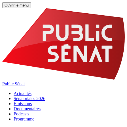
Ouvrir le menu
Public Sénat
Actualités
Sénatoriales 2026
Émissions
Documentaires
Podcasts
Programme