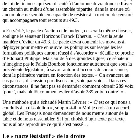
de loi de finances qui sera discuté à l’automne devra donc se frayer
un chemin au milieu d’une assemblée tripartite, dans la mesure où
aucun bloc ne semble en capacité de résister à la motion de censure
qui accompagnera tout recours au 49.3.
« En vérité, le pacte d’action et le budget, ce sera la même chose »,
souligne le sénateur Horizons Franck Dhersin. « C’est la seule
manière d’éviter un 49.3. Le pacte devra contenir les moyens à
déployer pour mettre en œuvre les politiques sur lesquelles les
formations politiques auront réussi à s’accorder », détaille ce proche
d’Edouard Philippe. Mais au-delà des grandes lignes, ce sénateur
n’imagine pas le Palais Bourbon fonctionner autrement que sous la
précédente législature, à savoir autour d’accords de circonstance,
dont le périmètre variera en fonction des textes. « On avancera au
cas par cas, discussion par discussion, vote par vote… Dans ces
circonstances, il ne faut pas se demander comment obtenir 289 voix
‘pour’, mais plutôt comment éviter d’avoir 289 voix ‘contre’ ».
Une méthode qui a échaudé Martin Lévrier : « C’est ce qui nous a
conduits à la dissolution », soupire-t-il. « Moi je crois à un accord
global. Les Français nous demandent de nous mettre autour de la
table et de nous rassembler. Si l’on choisit d’agir texte par texte,
nous allons reproduire ce qu’il s’est passé ».
Le « pacte législatif » de la droite