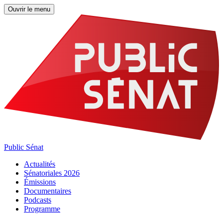
Ouvrir le menu
Public Sénat
Actualités
Sénatoriales 2026
Émissions
Documentaires
Podcasts
Programme