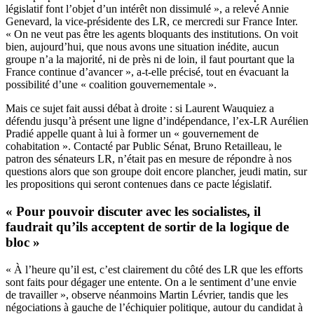
législatif font l’objet d’un intérêt non dissimulé », a relevé Annie
Genevard, la vice-présidente des LR, ce mercredi sur France Inter.
« On ne veut pas être les agents bloquants des institutions. On voit
bien, aujourd’hui, que nous avons une situation inédite, aucun
groupe n’a la majorité, ni de près ni de loin, il faut pourtant que la
France continue d’avancer », a-t-elle précisé, tout en évacuant la
possibilité d’une « coalition gouvernementale ».
Mais ce sujet fait aussi débat à droite : si Laurent Wauquiez a
défendu jusqu’à présent une ligne d’indépendance, l’ex-LR Aurélien
Pradié appelle quant à lui à former un « gouvernement de
cohabitation ». Contacté par Public Sénat, Bruno Retailleau, le
patron des sénateurs LR, n’était pas en mesure de répondre à nos
questions alors que son groupe doit encore plancher, jeudi matin, sur
les propositions qui seront contenues dans ce pacte législatif.
« Pour pouvoir discuter avec les socialistes, il
faudrait qu’ils acceptent de sortir de la logique de
bloc »
« À l’heure qu’il est, c’est clairement du côté des LR que les efforts
sont faits pour dégager une entente. On a le sentiment d’une envie
de travailler », observe néanmoins Martin Lévrier, tandis que les
négociations à gauche de l’échiquier politique, autour du candidat à