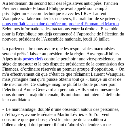
Au lendemain du second tour des législatives anticipées, l’ancien
Premier ministre Edouard Philippe avait appelé son camp à
privilégier un « accord technique » avec les LR. « Laurent
Wauquiez va faire monter les enchères, il aurait tort de se priver »,
nous confiait la semaine dernière un proche d’Emmanuel Macron
.
Selon nos informations, les tractations entre la droite et Ensemble
pour la République ont déjà commencé à l’approche de l’élection du
nouveau président de l’Assemblée nationale, jeudi 18 juillet.
Un parlementaire nous assure que les responsables macronistes
seraient prêts à laisser au président de la région Auvergne-Rhône-
Alpes trois
postes clefs
contre le perchoir : une vice-présidence, un
siège de questeur et la très disputée présidence de la commission des
Finances, d’ordinaire réservée au premier groupe d’opposition. « On
m’a effectivement dit que c’était ce que réclamait Laurent Wauquiez,
mais j’imagine mal qu’il puisse obtenir tout ça », balaye un chef de
file macroniste. Ce stratège imagine plutôt la droite pousser pour
l’élection d’Annie Genevard au perchoir : « Ils sont en mesure de
nous donner la majorité demain, ils ont donc tout intérêt à défendre
leur candidate ».
« Le marchandage, doublé d’une obsession autour des personnes,
m’effraye », avoue le sénateur Martin Lévrier. « Si l’on veut
construire quelque chose, c’est le principe de la coalition à
l’allemande qui doit primer : il faut d’abord s’entendre sur des