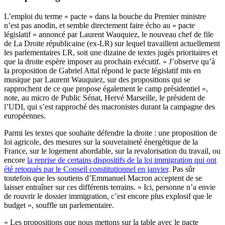
L’emploi du terme « pacte » dans la bouche du Premier ministre
n’est pas anodin, et semble directement faire écho au « pacte
législatif » annoncé par Laurent Wauquiez, le nouveau chef de file
de La Droite républicaine (ex-LR) sur lequel travaillent actuellement
les parlementaires LR, soit une dizaine de textes jugés prioritaires et
que la droite espère imposer au prochain exécutif. « J’observe qu’à
la proposition de Gabriel Attal répond le pacte législatif mis en
musique par Laurent Wauquiez, sur des propositions qui se
rapprochent de ce que propose également le camp présidentiel »,
note, au micro de Public Sénat, Hervé Marseille, le président de
l’UDI, qui s’est rapproché des macronistes durant la campagne des
européennes.
Parmi les textes que souhaite défendre la droite : une proposition de
loi agricole, des mesures sur la souveraineté énergétique de la
France, sur le logement abordable, sur la revalorisation du travail, ou
encore
la reprise de certains dispositifs de la loi immigration qui ont
été retoqués par le Conseil constitutionnel en janvier
. Pas sûr
toutefois que les soutiens d’Emmanuel Macron acceptent de se
laisser entraîner sur ces différents terrains. « Ici, personne n’a envie
de rouvrir le dossier immigration, c’est encore plus explosif que le
budget », souffle un parlementaire.
« Les propositions que nous mettons sur la table avec le pacte