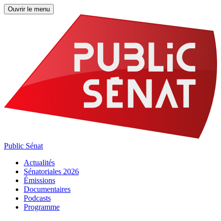
Ouvrir le menu
Public Sénat
Actualités
Sénatoriales 2026
Émissions
Documentaires
Podcasts
Programme