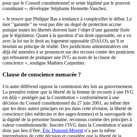
pour que le Conseil constitutionnel se sente légitimé par le pouvoir
constituant », développe Stéphanie Hennette-Vauchez.
« Je trouve que Philippe Bas a tendance à complexifier le débat. Le
mot ‘’garantie’’ ne veut pas dire un degré de protection accrue
puisque toutes les libertés doivent faire l’objet d’une garantie fixée
par le législateur. Quant à la question d’un droit opposable, on a vu
avec la loi sur le droit au logement opposable (DALO), qu’il se
heurtait au principe de réalité. Des juridictions administratives ont
déjà été amenées à se prononcer sur des recours contre des praticiens
qui refusaient de pratiquer une IVG au nom de la clause de
conscience », souligne Mathieu Carpentier.
Clause de conscience menacée ?
Un autre différend oppose la commission des lois au gouvernement.
La première estime que la liberté de la femme de recourir à une IVG
est déjà « protégée par la Constitution » conformément à une
décision du Conseil constitutionnel du 27 juin 2001, au même titre
que les deux autres principes en jeu dans cette révision, la liberté de
conscience (des médecins et des sages-femmes) et la sauvegarde de
la dignité de la personne humaine, reconnus comme des principes à
valeur constitutionnelle. Inscrire l’IVG dans la Constitution n’aurait
donc pas lieu d’être.
Éric Dupond-Moretti
n’a pas la même
interprétation de cette décision et considère que la liberté de la