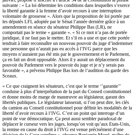
suivante : « La loi détermine les conditions dans lesquelles s’exerce
la liberté garantie à la femme d’avoir recours à une interruption
volontaire de grossesse ». Alors que la proposition de loi portée par
les députés LFI, adoptée par le Sénat l’année dernière grâce à un
amendement en séance du sénateur Philippe Bas (LR), ne
comportait pas le terme « garantie ». « Si ce mot n’a pas de portée
juridique, il ne faut pas le mettre. Et s’il en a une et que cette portée
tendrait à faire reconnaître un nouveau pouvoir du juge d’indemniser
une personne qui n’aurait pas eu accès à l’IVG parce que les
moyens n’auraient pas été mis par le gouvernement et le Parlement,
ça en fait un droit opposable. Alors il y aurait un déplacement du
pouvoir du Parlement vers le pouvoir du juge et je n’y serais pas
favorable », a prévenu Philippe Bas lors de l’audition du garde des
Sceaux.
« Ce que craignent les sénateurs, c’est que le terme ‘’garantie’’
conduise à plus d’interprétation de la part du Conseil constitutionnel
et donne moins de marge de manœuvre au législateur, garant des
libertés publiques. Le législateur laisserait, si l’on peut dire, les clés
du camion au Conseil constitutionnel pour définir les modalités de la
liberté d’avoir recours à l’IVG. C’est un point qui interroge d’un
point de vue démocratique. Ça peut aussi sembler paradoxal de
déplacer le curseur vers les juges, lorsqu’on voit qu’aux Etats-Unis,
la remise en cause du droit à l’IVG est venue précisément d’une
décision de la Cour suprême », observe Benjamin Morel, maître de