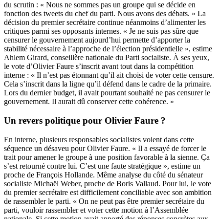
du scrutin : « Nous ne sommes pas un groupe qui se décide en
fonction des tweets du chef du parti. Nous avons des débats. » La
décision du premier secrétaire continue néanmoins d’alimenter les
critiques parmi ses opposants internes. « Je ne suis pas sûre que
censurer le gouvernement aujourd’hui permette d’apporter la
stabilité nécessaire à l’approche de l’élection présidentielle », estime
Ahlem Girard, conseillère nationale du Parti socialiste. À ses yeux,
le vote d’Olivier Faure s’inscrit avant tout dans la compétition
interne : « Il n’est pas étonnant qu’il ait choisi de voter cette censure.
Cela s’inscrit dans la ligne qu’il défend dans le cadre de la primaire.
Lors du dernier budget, il avait pourtant souhaité ne pas censurer le
gouvernement. Il aurait dû conserver cette cohérence. »
Un revers politique pour Olivier Faure ?
En interne, plusieurs responsables socialistes voient dans cette
séquence un désaveu pour Olivier Faure. « Il a essayé de forcer le
trait pour amener le groupe à une position favorable à la sienne. Ça
s’est retourné contre lui. C’est une faute stratégique », estime un
proche de François Hollande. Même analyse du côté du sénateur
socialiste Michaël Weber, proche de Boris Vallaud. Pour lui, le vote
du premier secrétaire est difficilement conciliable avec son ambition
de rassembler le parti. « On ne peut pas être premier secrétaire du
parti, vouloir rassembler et voter cette motion à l’Assemblée
nationale. Si cette motion avait apporté des réponses concrètes aux