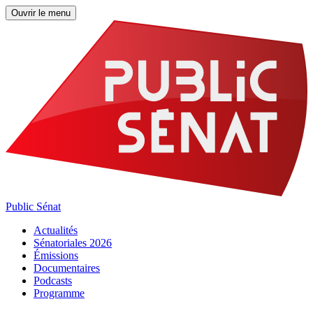
Ouvrir le menu
Public Sénat
Actualités
Sénatoriales 2026
Émissions
Documentaires
Podcasts
Programme