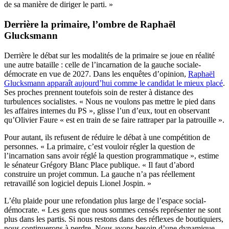
de sa manière de diriger le parti. »
Derrière la primaire, l’ombre de Raphaël
Glucksmann
Derrière le débat sur les modalités de la primaire se joue en réalité
une autre bataille : celle de l’incarnation de la gauche sociale-
démocrate en vue de 2027. Dans les enquêtes d’opinion,
Raphaël
Glucksmann apparaît aujourd’hui comme le candidat le mieux placé
.
Ses proches prennent toutefois soin de rester à distance des
turbulences socialistes. « Nous ne voulons pas mettre le pied dans
les affaires internes du PS », glisse l’un d’eux, tout en observant
qu’Olivier Faure « est en train de se faire rattraper par la patrouille ».
Pour autant, ils refusent de réduire le débat à une compétition de
personnes. « La primaire, c’est vouloir régler la question de
l’incarnation sans avoir réglé la question programmatique », estime
le sénateur Grégory Blanc Place publique. « Il faut d’abord
construire un projet commun. La gauche n’a pas réellement
retravaillé son logiciel depuis Lionel Jospin. »
L’élu plaide pour une refondation plus large de l’espace social-
démocrate. « Les gens que nous sommes censés représenter ne sont
plus dans les partis. Si nous restons dans des réflexes de boutiquiers,
nous continuerons à perdre. Nous avons besoin d’une dynamique