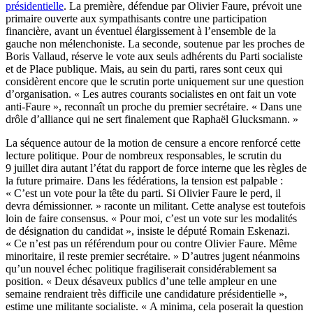
présidentielle
. La première, défendue par Olivier Faure, prévoit une
primaire ouverte aux sympathisants contre une participation
financière, avant un éventuel élargissement à l’ensemble de la
gauche non mélenchoniste. La seconde, soutenue par les proches de
Boris Vallaud, réserve le vote aux seuls adhérents du Parti socialiste
et de Place publique. Mais, au sein du parti, rares sont ceux qui
considèrent encore que le scrutin porte uniquement sur une question
d’organisation. « Les autres courants socialistes en ont fait un vote
anti-Faure », reconnaît un proche du premier secrétaire. « Dans une
drôle d’alliance qui ne sert finalement que Raphaël Glucksmann. »
La séquence autour de la motion de censure a encore renforcé cette
lecture politique. Pour de nombreux responsables, le scrutin du
9 juillet dira autant l’état du rapport de force interne que les règles de
la future primaire. Dans les fédérations, la tension est palpable :
« C’est un vote pour la tête du parti. Si Olivier Faure le perd, il
devra démissionner. » raconte un militant. Cette analyse est toutefois
loin de faire consensus. « Pour moi, c’est un vote sur les modalités
de désignation du candidat », insiste le député Romain Eskenazi.
« Ce n’est pas un référendum pour ou contre Olivier Faure. Même
minoritaire, il reste premier secrétaire. » D’autres jugent néanmoins
qu’un nouvel échec politique fragiliserait considérablement sa
position. « Deux désaveux publics d’une telle ampleur en une
semaine rendraient très difficile une candidature présidentielle »,
estime une militante socialiste. « A minima, cela poserait la question