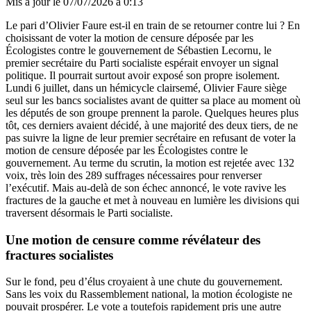
Mis à jour le
07/07/2026 à 0:13
Le pari d’Olivier Faure est-il en train de se retourner contre lui ? En
choisissant de voter la motion de censure déposée par les
Écologistes contre le gouvernement de Sébastien Lecornu, le
premier secrétaire du Parti socialiste espérait envoyer un signal
politique. Il pourrait surtout avoir exposé son propre isolement.
Lundi 6 juillet, dans un hémicycle clairsemé, Olivier Faure siège
seul sur les bancs socialistes avant de quitter sa place au moment où
les députés de son groupe prennent la parole. Quelques heures plus
tôt, ces derniers avaient décidé, à une majorité des deux tiers, de ne
pas suivre la ligne de leur premier secrétaire en refusant de voter la
motion de censure déposée par les Écologistes contre le
gouvernement. Au terme du scrutin, la motion est rejetée avec 132
voix, très loin des 289 suffrages nécessaires pour renverser
l’exécutif. Mais au-delà de son échec annoncé, le vote ravive les
fractures de la gauche et met à nouveau en lumière les divisions qui
traversent désormais le Parti socialiste.
Une motion de censure comme révélateur des
fractures socialistes
Sur le fond, peu d’élus croyaient à une chute du gouvernement.
Sans les voix du Rassemblement national, la motion écologiste ne
pouvait prospérer. Le vote a toutefois rapidement pris une autre