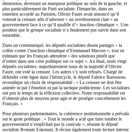
dimension, devenant un marqueur politique au sein de la gauche, et
plus particulièrement du Parti socialiste. Dimanche, dans un
entretien accordé au Parisien, Olivier Faure avait annoncé qu’il
voterait la censure afin d’adresser « un avertissement clair » au
gouvernement face à ce qu’il qualifie d’« inaction climatique ». Une
position que le groupe socialiste n’a finalement pas suivie dans son
ensemble.
Dans un communiqué, les députés socialistes disent partager « la
colère contre l’inaction climatique d’Emmanuel Macron », tout en
estimant que les Français attendent « des solutions plutôt que
d’entrer dans une crise politique sur ce sujet ». Au final, seuls vingt
députés socialistes, majoritairement issus de la majorité d’Olivier
Faure, ont voté la censure. Les autres s’y sont refusés. Chargé de
défendre cette ligne dans l’hémicycle, le député Fabrice Barusseau
revendique un choix de responsabilité : « La censure ne doit être
animée ni par l’émotion ni par la tactique politicienne. Les socialistes
ont pris le temps de la réflexion collective. Notre responsabilité est
d’obtenir plus de moyens pour agir et de protéger concrètement les
Français. »
Pour plusieurs parlementaires, la cohérence institutionnelle a prévalu
sur le geste politique : « Tout le monde a acté que faire tomber le
gouvernement n’empêchait pas la canicule », résume le député
socialiste Romain Eskenazi. Il récuse également toute lecture interne