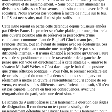
d’ouverture et de rassemblement. » Sans pour autant alimenter les
divisions socialistes : « Nous avons un destin commun avec le Parti
socialiste. Nous n’avons pas vocation à mettre de l’huile sur le feu.
Le PS est nécessaire, mais il n’est plus suffisant. »
Cette ligne rejoint en partie celle défendue depuis plusieurs années
par Olivier Faure. Le premier secrétaire plaide pour une primaire la
plus ouverte possible afin de préserver la perspective d’une
candidature commune allant de Raphaël Glucksmann jusqu’à
François Ruffin, tout en évitant de rompre avec les écologistes. Ses
opposants y voient au contraire une stratégie dictée par ses
difficultés internes. « Il n’aura échappé à personne qu’Olivier Faure
essaie de se positionner comme le rassembleur de la gauche. Je
pense que son vote est directement lié à cette stratégie », analyse le
sénateur Michaël Weber. « C’est davantage le fruit d’une posture
que d’une réflexion politique. » Pour l’élu, le premier secrétaire est
désormais au pied du mur. « Il a deux solutions : soit il parvient
réellement à mettre en œuvre le rassemblement qu’il appelle de ses
vœux, en réunissant les différents textes d’orientation ; soit, s’il n’en
est pas capable, il devra en tirer les conséquences, avec une
réorganisation du parti, voire une démission. »
Le scrutin du 9 juillet dépasse ainsi largement la question des règles
de désignation. Il constituera un test pour la stratégie de
rassemblement défendue par Olivier Faure et, plus largement, pour