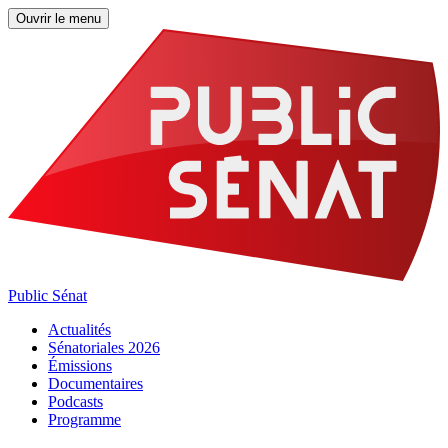
Ouvrir le menu
Public Sénat
Actualités
Sénatoriales 2026
Émissions
Documentaires
Podcasts
Programme