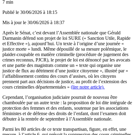
7 min
Publié le
30/06/2026 à 18:15
Mis à jour le
30/06/2026 à 18:37
Après le Sénat, c’est devant l’Assemblée nationale que Gérald
Darmanin défend son projet de loi SURE (« Sanction Utile, Rapide
et Effective »), aujourd’hui. Un texte à l’origine d’une journée «
justice morte » lundi. Même dépouillé de sa mesure polémique, le
plaider-coupable en matière criminelle (procédure de jugement des
crimes reconnus, PJCR), le projet de loi est dénoncé par les avocats
et une partie des magistrats comme un « texte qui organise une
justice de flux au détriment d’une justice citoyenne », illustré par «
l’affaiblissement continu des cours d’assises, où les citoyens
prennent part aux décisions de justice, au profit de l’extension des
cours criminelles départementales »
(lire notre article).
Cependant, l’organisation judiciaire pourrait de nouveau être
chamboulée par un autre texte : la proposition de loi dite intégrale de
protection des femmes et des enfants, soutenue par les associations
féministes et de défense des droits de l’enfant, dont l’examen doit
débuter à la rentrée de septembre à l’Assemblée nationale.
Parmi les 80 articles de ce texte transpartisan, figure, en effet, une
mesure, à l’article 6, qui prévoit la suppression des cours criminelles