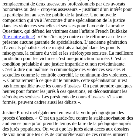
remplacement de deux assesseurs professionnels par des avocats
honoraires ou des « citoyens assesseurs » justifiant d’un intérêt pour
la participation au service public de la justice. Une nouvelle
composition qui va à l’encontre d’une spécialisation de la justice
dans les violences sexuelles et sexistes pour l’avocate Laurraine
Questiaux, qui défend les victimes dans l’affaire French Bukkake
(
lire notre article
). « On s’insurge contre cette réforme car elle ne
présente aucune garantie de spécialisation. L’ancienne génération
d’avocats pénalistes et de magistrats a baigné dans les poncifs
misogynes, la culture du viol et les stéréotypes sexistes. La meilleure
juridiction pour les victimes c’est une juridiction formée. C’est la
condition préalable à une justice impartiale et non revictimisante.
C’est-à-dire qui maîtrise la criminologie des violences sexistes et
sexuelles comme le contrôle coercitif, le continuum des violences…
». Contrairement à ce que dit le ministre, cette spécialisation n’est
pas incompatible avec les cours d’assises. On peut prendre quelques
heures pour former les jurés à ces questions, en déconstruisant les
stéréotypes sexistes. Les présidents de cours d’assises, s’ils sont
formés, peuvent cadrer aussi les débats ».
Justine Probst met également en avant la vertu pédagogique des
procès d’assises. « C’est un garde-fou contre la stakhanovisation des
audiences puisqu’on prend le temps de faire de la pédagogie auprès
des jurés populaires. On veut que les jurés aient accès aux dossiers
de viol pour que les clés de compréhension de ces crimes infusent