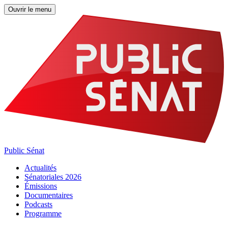
Ouvrir le menu
Public Sénat
Actualités
Sénatoriales 2026
Émissions
Documentaires
Podcasts
Programme