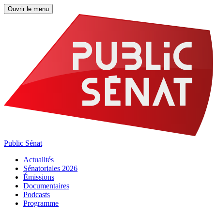
Ouvrir le menu
Public Sénat
Actualités
Sénatoriales 2026
Émissions
Documentaires
Podcasts
Programme