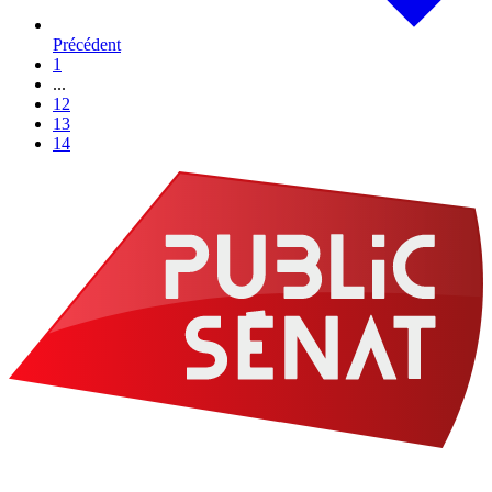
Précédent
1
...
12
13
14