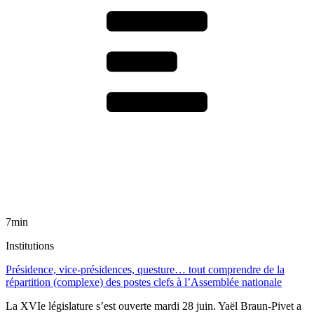
7min
Institutions
Présidence, vice-présidences, questure… tout comprendre de la
répartition (complexe) des postes clefs à l’Assemblée nationale
La XVIe législature s’est ouverte mardi 28 juin. Yaël Braun-Pivet a