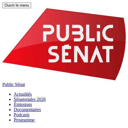
Ouvrir le menu
Public Sénat
Actualités
Sénatoriales 2026
Émissions
Documentaires
Podcasts
Programme