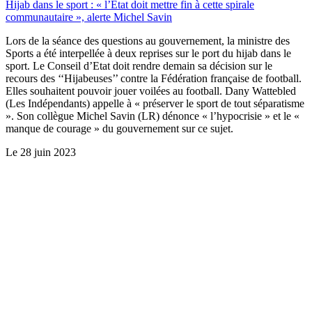
Hijab dans le sport : « l’Etat doit mettre fin à cette spirale
communautaire », alerte Michel Savin
Lors de la séance des questions au gouvernement, la ministre des
Sports a été interpellée à deux reprises sur le port du hijab dans le
sport. Le Conseil d’Etat doit rendre demain sa décision sur le
recours des ‘‘Hijabeuses’’ contre la Fédération française de football.
Elles souhaitent pouvoir jouer voilées au football. Dany Wattebled
(Les Indépendants) appelle à « préserver le sport de tout séparatisme
». Son collègue Michel Savin (LR) dénonce « l’hypocrisie » et le «
manque de courage » du gouvernement sur ce sujet.
Le
28 juin 2023