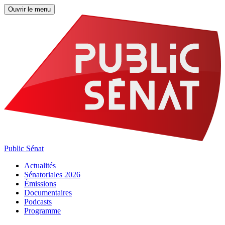
Ouvrir le menu
Public Sénat
Actualités
Sénatoriales 2026
Émissions
Documentaires
Podcasts
Programme