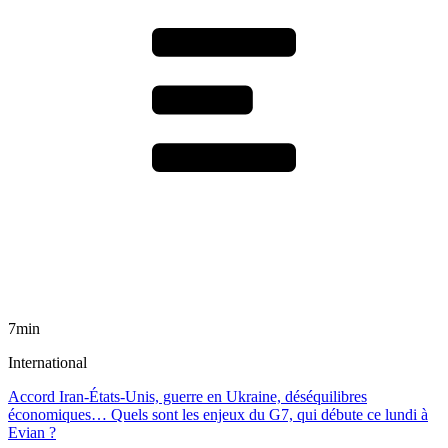
7min
International
Accord Iran-États-Unis, guerre en Ukraine, déséquilibres
économiques… Quels sont les enjeux du G7, qui débute ce lundi à
Evian ?