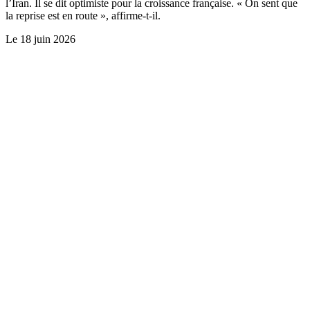
l’Iran. Il se dit optimiste pour la croissance française. « On sent que
la reprise est en route », affirme-t-il.
Le
18 juin 2026