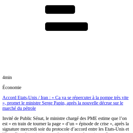
4min
Économie
Accord Etats-Unis / Iran : « Ça va se répercuter à la pompe très vite
», promet le ministre Serge Papin, après la nouvelle décrue sur le
marché du pétrole
Invité de Public Sénat, le ministre chargé des PME estime que l’on
est « en train de tourner la page » d’un « épisode de crise », après la
signature mercredi soir du protocole d’accord entre les Etats-Unis et