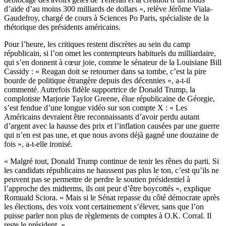
d’aide d’au moins 300 milliards de dollars «, relève Jérôme Viala-
Gaudefroy, chargé de cours à Sciences Po Paris, spécialiste de la
rhétorique des présidents américains.
Pour l’heure, les critiques restent discrètes au sein du camp
républicain, si l’on omet les contempteurs habituels du milliardaire,
qui s’en donnent à cœur joie, comme le sénateur de la Louisiane Bill
Cassidy : « Reagan doit se retourner dans sa tombe, c’est la pire
bourde de politique étrangère depuis des décennies », a-t-il
commenté. Autrefois fidèle supportrice de Donald Trump, la
complotiste Marjorie Taylor Greene, élue républicaine de Géorgie,
s’est fendue d’une longue vidéo sur son compte X : « Les
Américains devraient être reconnaissants d’avoir perdu autant
d’argent avec la hausse des prix et l’inflation causées par une guerre
qui n’en est pas une, et que nous avons déjà gagné une douzaine de
fois », a-t-elle ironisé.
« Malgré tout, Donald Trump continue de tenir les rênes du parti. Si
les candidats républicains ne haussent pas plus le ton, c’est qu’ils ne
peuvent pas se permettre de perdre le soutien présidentiel à
l’approche des midterms, ils ont peur d’être boycottés », explique
Romuald Sciora. « Mais si le Sénat repasse du côté démocrate après
les élections, des voix vont certainement s’élever, sans que l’on
puisse parler non plus de règlements de comptes à O.K. Corral. Il
reste le président. »