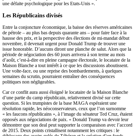
une défaite psychologique pour les Etats-Unis ».
Les Républicains divisés
Entre la conjoncture économique, la baisse des réserves américaines
de pétrole – au plus bas depuis quarante ans – pour faire face à la
hausse des prix, et la perspective des élections de mi-mandat début
novembre, il devenait urgent pour Donald Trump de trouver une
issue honorable. D’aucuns diront une planche de salut. Alors que la
période de négociation des 60 jours arrivera à son terme au mois
d’août, c’est-à-dire en pleine campagne électorale, le locataire de la
Maison Blanche a tout intérêt à ce que les discussions aboutissent.
Une volte-face, ou une reprise des bombardements, à quelques
semaines du scrutin, pourraient entraîner des conséquences
politiques non négligeables.
Car ce conflit aura aussi éloigné le locataire de la Maison Blanche
d’une partie du camp républicain, relativement divisé sur cette
question. Si les trumpistes de la base MAGA espéraient une
résolution rapide, les néoconservateurs, ceux que l’on surnomme
« les faucons républicains », à l’image du sénateur Ted Cruz, étaient
opposés aux négociations de paix. « Donald Trump va devoir leur
démontrer que son deal peut supporter la comparaison avec l’accord
de 2015. Deux points cristallisent notamment les critiques : le
déblocage des avoirs gelés de Téhéran et la création d’un fonds