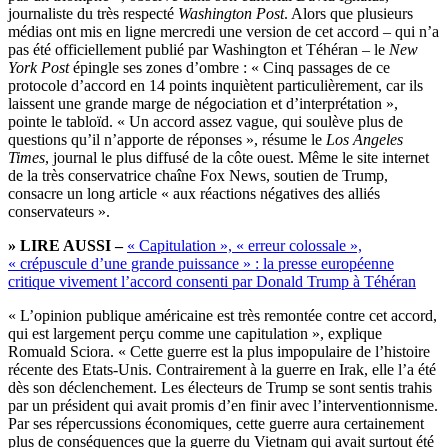
journaliste du très respecté
Washington Post
. Alors que plusieurs
médias ont mis en ligne mercredi une version de cet accord – qui n’a
pas été officiellement publié par Washington et Téhéran – le
New
York Post
épingle ses zones d’ombre : « Cinq passages de ce
protocole d’accord en 14 points inquiètent particulièrement, car ils
laissent une grande marge de négociation et d’interprétation »,
pointe le tabloïd. « Un accord assez vague, qui soulève plus de
questions qu’il n’apporte de réponses », résume le
Los Angeles
Times
, journal le plus diffusé de la côte ouest. Même le site internet
de la très conservatrice chaîne Fox News, soutien de Trump,
consacre un long article « aux réactions négatives des alliés
conservateurs ».
» LIRE AUSSI –
« Capitulation », « erreur colossale »,
« crépuscule d’une grande puissance » : la presse européenne
critique vivement l’accord consenti par Donald Trump à Téhéran
« L’opinion publique américaine est très remontée contre cet accord,
qui est largement perçu comme une capitulation », explique
Romuald Sciora. « Cette guerre est la plus impopulaire de l’histoire
récente des Etats-Unis. Contrairement à la guerre en Irak, elle l’a été
dès son déclenchement. Les électeurs de Trump se sont sentis trahis
par un président qui avait promis d’en finir avec l’interventionnisme.
Par ses répercussions économiques, cette guerre aura certainement
plus de conséquences que la guerre du Vietnam qui avait surtout été