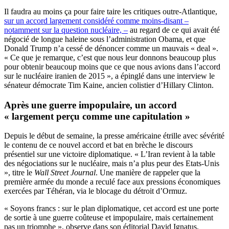
Il faudra au moins ça pour faire taire les critiques outre-Atlantique,
sur un accord largement considéré comme moins-disant –
notamment sur la question nucléaire, –
au regard de ce qui avait été
négocié de longue haleine sous l’administration Obama, et que
Donald Trump n’a cessé de dénoncer comme un mauvais « deal ».
« Ce que je remarque, c’est que nous leur donnons beaucoup plus
pour obtenir beaucoup moins que ce que nous avions dans l’accord
sur le nucléaire iranien de 2015 », a épinglé dans une interview le
sénateur démocrate Tim Kaine, ancien colistier d’Hillary Clinton.
Après une guerre impopulaire, un accord
« largement perçu comme une capitulation »
Depuis le début de semaine, la presse américaine étrille avec sévérité
le contenu de ce nouvel accord et bat en brèche le discours
présentiel sur une victoire diplomatique. « L’Iran revient à la table
des négociations sur le nucléaire, mais n’a plus peur des Etats-Unis
», titre le
Wall Street Journal
. Une manière de rappeler que la
première armée du monde a reculé face aux pressions économiques
exercées par Téhéran, via le blocage du détroit d’Ormuz.
« Soyons francs : sur le plan diplomatique, cet accord est une porte
de sortie à une guerre coûteuse et impopulaire, mais certainement
pas un triomphe », observe dans son éditorial David Ignatus,