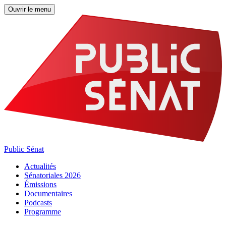
Ouvrir le menu
Public Sénat
Actualités
Sénatoriales 2026
Émissions
Documentaires
Podcasts
Programme