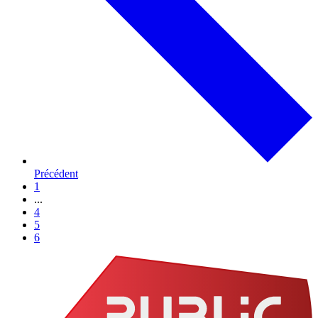
Précédent
1
...
4
5
6