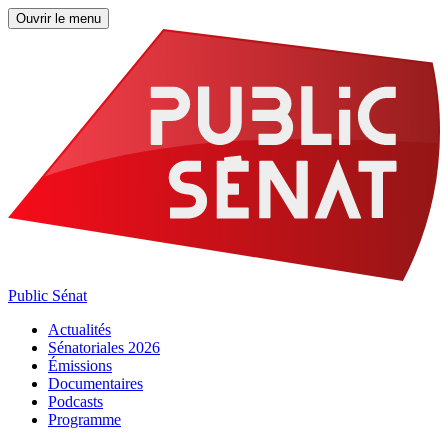
Ouvrir le menu
Public Sénat
Actualités
Sénatoriales 2026
Émissions
Documentaires
Podcasts
Programme