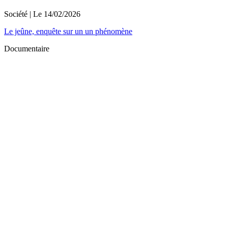
Société
| Le
14/02/2026
Le jeûne, enquête sur un un phénomène
Documentaire