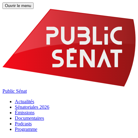
Ouvrir le menu
Public Sénat
Actualités
Sénatoriales 2026
Émissions
Documentaires
Podcasts
Programme