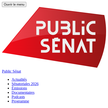
Ouvrir le menu
Public Sénat
Actualités
Sénatoriales 2026
Émissions
Documentaires
Podcasts
Programme