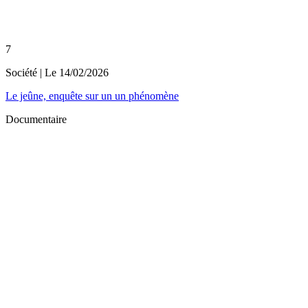
7
Société
| Le
14/02/2026
Le jeûne, enquête sur un un phénomène
Documentaire