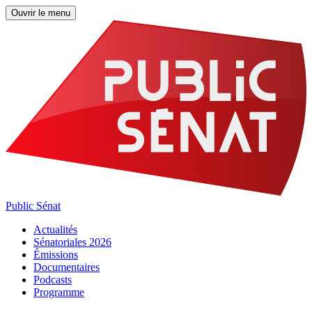
Ouvrir le menu
Public Sénat
Actualités
Sénatoriales 2026
Émissions
Documentaires
Podcasts
Programme