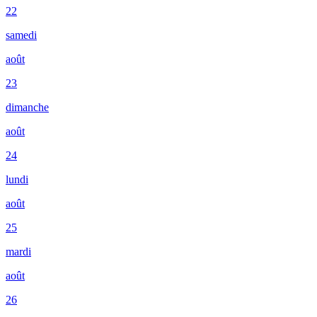
22
samedi
août
23
dimanche
août
24
lundi
août
25
mardi
août
26