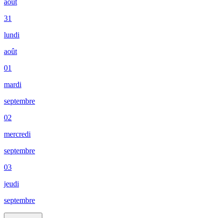
août
31
lundi
août
01
mardi
septembre
02
mercredi
septembre
03
jeudi
septembre