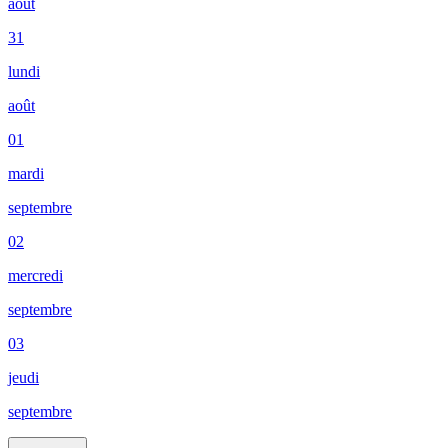
août
31
lundi
août
01
mardi
septembre
02
mercredi
septembre
03
jeudi
septembre