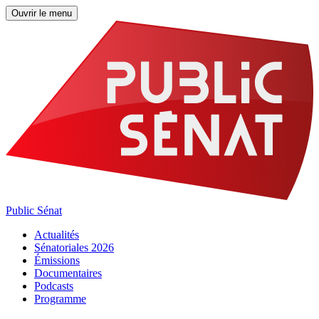
Ouvrir le menu
Public Sénat
Actualités
Sénatoriales 2026
Émissions
Documentaires
Podcasts
Programme