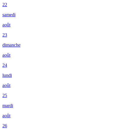
22
samedi
août
23
dimanche
août
24
lundi
août
25
mardi
août
26