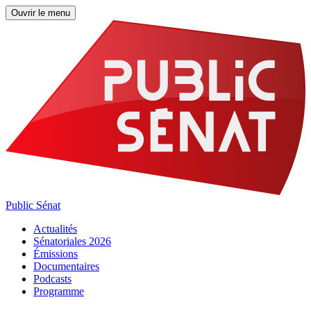
Ouvrir le menu
Public Sénat
Actualités
Sénatoriales 2026
Émissions
Documentaires
Podcasts
Programme