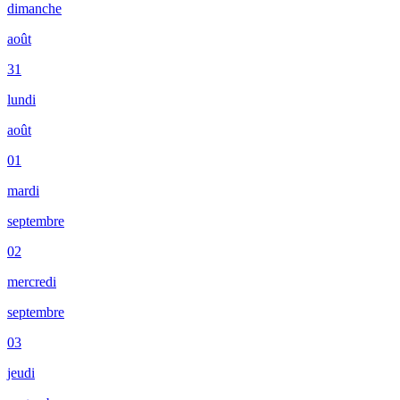
dimanche
août
31
lundi
août
01
mardi
septembre
02
mercredi
septembre
03
jeudi