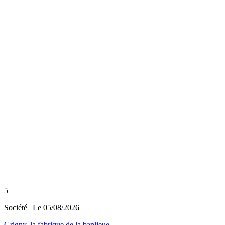
5
Société
| Le
05/08/2026
Grigny, la fabrique de la banlieue