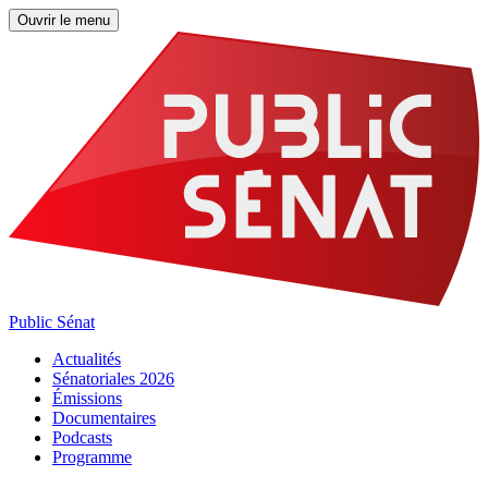
Ouvrir le menu
Public Sénat
Actualités
Sénatoriales 2026
Émissions
Documentaires
Podcasts
Programme