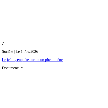
7
Société
| Le
14/02/2026
Le jeûne, enquête sur un un phénomène
Documentaire