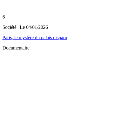
6
Société
| Le
04/01/2026
Paris, le mystère du palais disparu
Documentaire