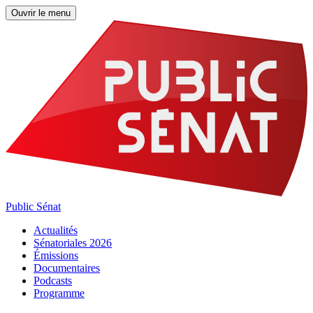
Ouvrir le menu
Public Sénat
Actualités
Sénatoriales 2026
Émissions
Documentaires
Podcasts
Programme