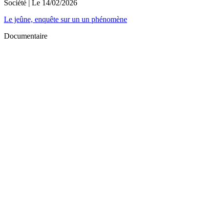
Société
| Le
14/02/2026
Le jeûne, enquête sur un un phénomène
Documentaire