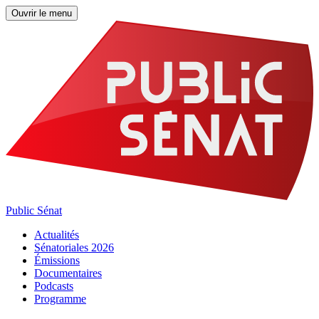
Ouvrir le menu
Public Sénat
Actualités
Sénatoriales 2026
Émissions
Documentaires
Podcasts
Programme