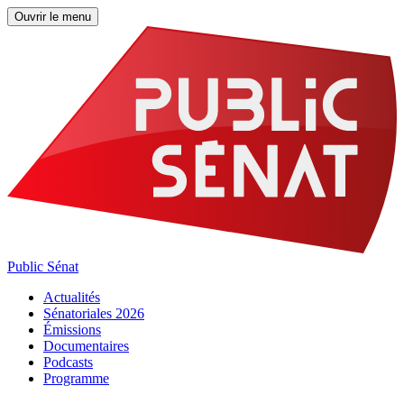
Ouvrir le menu
Public Sénat
Actualités
Sénatoriales 2026
Émissions
Documentaires
Podcasts
Programme