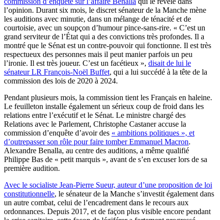
commission d’enquête sur l’affaire Benalla
qui le révèle dans
l’opinion. Durant six mois, le discret sénateur de la Manche mène
les auditions avec minutie, dans un mélange de ténacité et de
courtoisie, avec un soupçon d’humour pince-sans-rire. « C’est un
grand serviteur de l’État qui a des convictions très profondes. Il a
montré que le Sénat est un contre-pouvoir qui fonctionne. Il est très
respectueux des personnes mais il peut manier parfois un peu
l’ironie. Il est très joueur. C’est un facétieux »,
disait de lui le
sénateur LR François-Noël Buffet
, qui a lui succédé à la tête de la
commission des lois de 2020 à 2024.
Pendant plusieurs mois, la commission tient les Français en haleine.
Le feuilleton installe également un sérieux coup de froid dans les
relations entre l’exécutif et le Sénat. Le ministre chargé des
Relations avec le Parlement, Christophe Castaner accuse la
commission d’enquête d’avoir des
« ambitions politiques », et
d’outrepasser son rôle pour faire tomber Emmanuel Macron
.
Alexandre Benalla, au centre des auditions, a même qualifié
Philippe Bas de « petit marquis », avant de s’en excuser lors de sa
première audition.
Avec le socialiste Jean-Pierre Sueur, auteur d’une proposition de loi
constitutionnelle
, le sénateur de la Manche s’investit également dans
un autre combat, celui de l’encadrement dans le recours aux
ordonnances. Depuis 2017, et de façon plus visible encore pendant