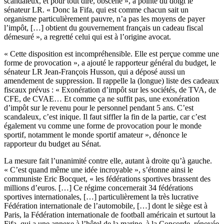
scandaleux, et pour tout dire, obscène », a pointé du doigt le
sénateur LR. « Donc la Fifa, qui est comme chacun sait un
organisme particulièrement pauvre, n’a pas les moyens de payer
l’impôt, […] obtient du gouvernement français un cadeau fiscal
démesuré », a regretté celui qui est à l’origine avocat.
« Cette disposition est incompréhensible. Elle est perçue comme une
forme de provocation », a ajouté le rapporteur général du budget, le
sénateur LR Jean-François Husson, qui a déposé aussi un
amendement de suppression. Il rappelle la (longue) liste des cadeaux
fiscaux prévus : « Exonération d’impôt sur les sociétés, de TVA, de
CFE, de CVAE… Et comme ça ne suffit pas, une exonération
d’impôt sur le revenu pour le personnel pendant 5 ans. C’est
scandaleux, c’est inique. Il faut siffler la fin de la partie, car c’est
également vu comme une forme de provocation pour le monde
sportif, notamment le monde sportif amateur », dénonce le
rapporteur du budget au Sénat.
La mesure fait l’unanimité contre elle, autant à droite qu’à gauche.
« C’est quand même une idée incroyable », s’étonne ainsi le
communiste Eric Bocquet, « les fédérations sportives brassent des
millions d’euros. […] Ce régime concernerait 34 fédérations
sportives internationales, […] particulièrement la très lucrative
Fédération internationale de l’automobile, […] dont le siège est à
Paris, la Fédération internationale de football américain et surtout la
Fifa, qui a une annexe à l’hôtel de la marine, à la Concorde, rénovée