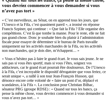
« Quand sur tous les bancs, ça pense la même chose,
vous devriez commencer à vous demander si vous
n’avez pas tort »
« C’est merveilleux, au Sénat, on en apprend tous les jours, que
l’Unesco et la Fifa, c’est quasiment pareil », a ironisé en réponse
Francis Szpiner, qui continue : « Que fait la Fifa ? Elle organise des
compétitions. C’est là que tombe la manne. Pour le reste, elle ne fait
pas grand-chose. Donc je souhaite bien du plaisir à l’administration
fiscale pour essayer de déterminer si le bureau de Paris travaille
uniquement sur les activités marchandes de la Fifa, ou les activités
non marchandes, qui je dois dire, m’échappent… »
« Vous n’hésitez pas à faire le grand écart. Je vous sais jeune. Je ne
sais pas si vous êtes sportif, mais si vous l’êtes, soignez vos
adducteurs, car le grand écart pourrait être douloureux. De l’Unesco
à la Fifa, c’est incroyable le dispositif dérogatoire que vous feriez, ce
serait unique », a raillé à son tour Jean-François Husson, qui
dénonce encore cette volonté de « faire un pont d’or, déplacé et
scandaleux, à la Fifa ». La conclusion pour Christian Bilhac,
sénateur PRG (groupe RDSE) : « Quand sur tous les bancs, ça
pense la même chose, vous devriez commencer à vous demander si
vous n’avez pas tort… »