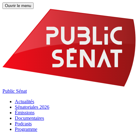
Ouvrir le menu
Public Sénat
Actualités
Sénatoriales 2026
Émissions
Documentaires
Podcasts
Programme