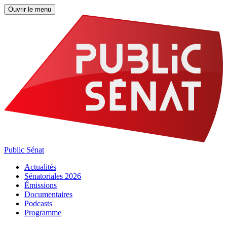
Ouvrir le menu
Public Sénat
Actualités
Sénatoriales 2026
Émissions
Documentaires
Podcasts
Programme