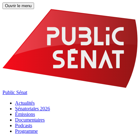
Ouvrir le menu
Public Sénat
Actualités
Sénatoriales 2026
Émissions
Documentaires
Podcasts
Programme