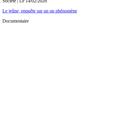
Société
| Le
14/02/2026
Le jeûne, enquête sur un un phénomène
Documentaire