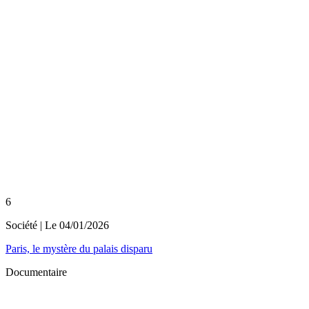
6
Société
| Le
04/01/2026
Paris, le mystère du palais disparu
Documentaire