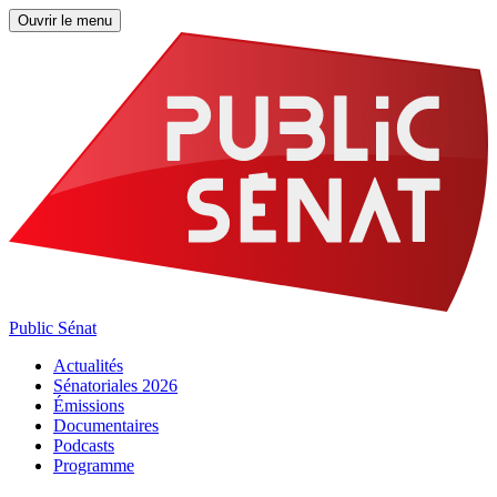
Ouvrir le menu
Public Sénat
Actualités
Sénatoriales 2026
Émissions
Documentaires
Podcasts
Programme