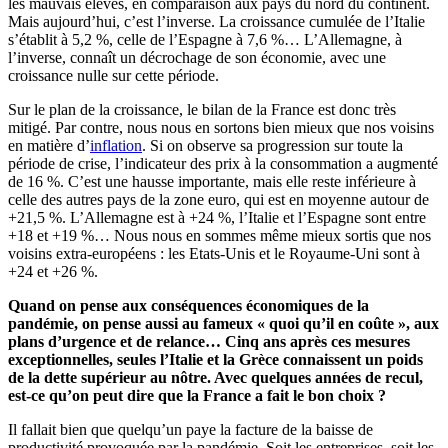
les mauvais élèves, en comparaison aux pays du nord du continent.
Mais aujourd’hui, c’est l’inverse. La croissance cumulée de l’Italie
s’établit à 5,2 %, celle de l’Espagne à 7,6 %… L’Allemagne, à
l’inverse, connaît un décrochage de son économie, avec une
croissance nulle sur cette période.
Sur le plan de la croissance, le bilan de la France est donc très
mitigé. Par contre, nous nous en sortons bien mieux que nos voisins
en matière d’
inflation
. Si on observe sa progression sur toute la
période de crise, l’indicateur des prix à la consommation a augmenté
de 16 %. C’est une hausse importante, mais elle reste inférieure à
celle des autres pays de la zone euro, qui est en moyenne autour de
+21,5 %. L’Allemagne est à +24 %, l’Italie et l’Espagne sont entre
+18 et +19 %… Nous nous en sommes même mieux sortis que nos
voisins extra-européens : les Etats-Unis et le Royaume-Uni sont à
+24 et +26 %.
Quand on pense aux conséquences économiques de la
pandémie, on pense aussi au fameux « quoi qu’il en coûte », aux
plans d’urgence et de relance… Cinq ans après ces mesures
exceptionnelles, seules l’Italie et la Grèce connaissent un poids
de la dette supérieur au nôtre. Avec quelques années de recul,
est-ce qu’on peut dire que la France a fait le bon choix ?
Il fallait bien que quelqu’un paye la facture de la baisse de
productivité provoquée par la pandémie. Soit les entreprises, soit les