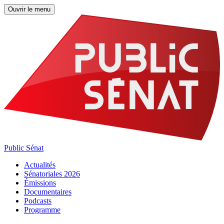
Ouvrir le menu
Public Sénat
Actualités
Sénatoriales 2026
Émissions
Documentaires
Podcasts
Programme