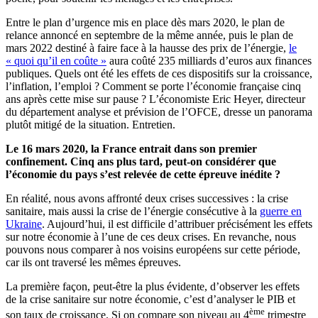
Entre le plan d’urgence mis en place dès mars 2020, le plan de
relance annoncé en septembre de la même année, puis le plan de
mars 2022 destiné à faire face à la hausse des prix de l’énergie,
le
« quoi qu’il en coûte »
aura coûté 235 milliards d’euros aux finances
publiques. Quels ont été les effets de ces dispositifs sur la croissance,
l’inflation, l’emploi ? Comment se porte l’économie française cinq
ans après cette mise sur pause ? L’économiste Eric Heyer, directeur
du département analyse et prévision de l’OFCE, dresse un panorama
plutôt mitigé de la situation. Entretien.
Le 16 mars 2020, la France entrait dans son premier
confinement. Cinq ans plus tard, peut-on considérer que
l’économie du pays s’est relevée de cette épreuve inédite ?
En réalité, nous avons affronté deux crises successives : la crise
sanitaire, mais aussi la crise de l’énergie consécutive à la
guerre en
Ukraine
. Aujourd’hui, il est difficile d’attribuer précisément les effets
sur notre économie à l’une de ces deux crises. En revanche, nous
pouvons nous comparer à nos voisins européens sur cette période,
car ils ont traversé les mêmes épreuves.
La première façon, peut-être la plus évidente, d’observer les effets
de la crise sanitaire sur notre économie, c’est d’analyser le PIB et
ème
son taux de croissance. Si on compare son niveau au 4
trimestre