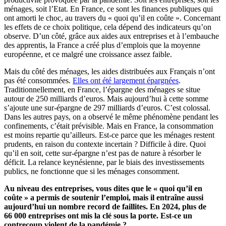
ménages, soit l’Etat. En France, ce sont les finances publiques qui
ont amorti le choc, au travers du « quoi qu’il en coûte ». Concernant
les effets de ce choix politique, cela dépend des indicateurs qu’on
observe. D’un côté, grâce aux aides aux entreprises et à l’embauche
des apprentis, la France a créé plus d’emplois que la moyenne
européenne, et ce malgré une croissance assez faible.
Mais du côté des ménages, les aides distribuées aux Français n’ont
pas été consommées.
Elles ont été largement épargnées
.
Traditionnellement, en France, l’épargne des ménages se situe
autour de 250 milliards d’euros. Mais aujourd’hui à cette somme
s’ajoute une sur-épargne de 297 milliards d’euros. C’est colossal.
Dans les autres pays, on a observé le même phénomène pendant les
confinements, c’était prévisible. Mais en France, la consommation
est moins repartie qu’ailleurs. Est-ce parce que les ménages restent
prudents, en raison du contexte incertain ? Difficile à dire. Quoi
qu’il en soit, cette sur-épargne n’est pas de nature à résorber le
déficit. La relance keynésienne, par le biais des investissements
publics, ne fonctionne que si les ménages consomment.
Au niveau des entreprises, vous dites que le « quoi qu’il en
coûte » a permis de soutenir l’emploi, mais il entraîne aussi
aujourd’hui un nombre record de faillites. En 2024, plus de
66 000 entreprises ont mis la clé sous la porte. Est-ce un
contrecoup violent de la pandémie ?