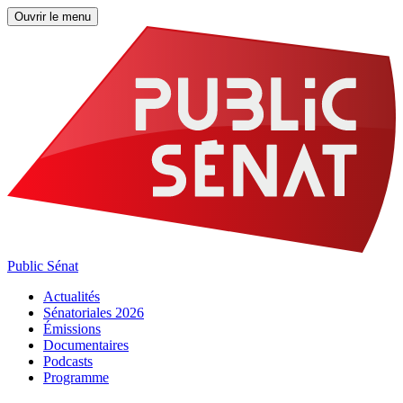
Ouvrir le menu
Public Sénat
Actualités
Sénatoriales 2026
Émissions
Documentaires
Podcasts
Programme