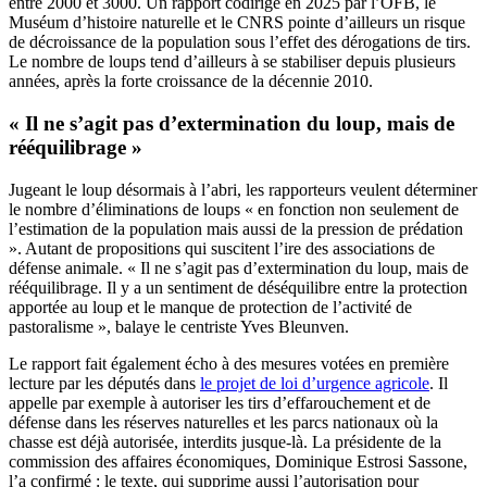
entre 2000 et 3000. Un rapport codirigé en 2025 par l’OFB, le
Muséum d’histoire naturelle et le CNRS pointe d’ailleurs un risque
de décroissance de la population sous l’effet des dérogations de tirs.
Le nombre de loups tend d’ailleurs à se stabiliser depuis plusieurs
années, après la forte croissance de la décennie 2010.
« Il ne s’agit pas d’extermination du loup, mais de
rééquilibrage »
Jugeant le loup désormais à l’abri, les rapporteurs veulent déterminer
le nombre d’éliminations de loups « en fonction non seulement de
l’estimation de la population mais aussi de la pression de prédation
». Autant de propositions qui suscitent l’ire des associations de
défense animale. « Il ne s’agit pas d’extermination du loup, mais de
rééquilibrage. Il y a un sentiment de déséquilibre entre la protection
apportée au loup et le manque de protection de l’activité de
pastoralisme », balaye le centriste Yves Bleunven.
Le rapport fait également écho à des mesures votées en première
lecture par les députés dans
le projet de loi d’urgence agricole
. Il
appelle par exemple à autoriser les tirs d’effarouchement et de
défense dans les réserves naturelles et les parcs nationaux où la
chasse est déjà autorisée, interdits jusque-là. La présidente de la
commission des affaires économiques, Dominique Estrosi Sassone,
l’a confirmé : le texte, qui supprime aussi l’autorisation pour