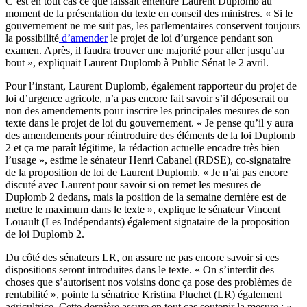
C’est en tout cas ce que laissait entendre Laurent Duplomb au
moment de la présentation du texte en conseil des ministres. « Si le
gouvernement ne me suit pas, les parlementaires conservent toujours
la possibilité
d’amender
le projet de loi d’urgence pendant son
examen. Après, il faudra trouver une majorité pour aller jusqu’au
bout », expliquait Laurent Duplomb à Public Sénat le 2 avril.
Pour l’instant, Laurent Duplomb, également rapporteur du projet de
loi d’urgence agricole, n’a pas encore fait savoir s’il déposerait ou
non des amendements pour inscrire les principales mesures de son
texte dans le projet de loi du gouvernement. « Je pense qu’il y aura
des amendements pour réintroduire des éléments de la loi Duplomb
2 et ça me paraît légitime, la rédaction actuelle encadre très bien
l’usage », estime le sénateur Henri Cabanel (RDSE), co-signataire
de la proposition de loi de Laurent Duplomb. « Je n’ai pas encore
discuté avec Laurent pour savoir si on remet les mesures de
Duplomb 2 dedans, mais la position de la semaine dernière est de
mettre le maximum dans le texte », explique le sénateur Vincent
Louault (Les Indépendants) également signataire de la proposition
de loi Duplomb 2.
Du côté des sénateurs LR, on assure ne pas encore savoir si ces
dispositions seront introduites dans le texte. « On s’interdit des
choses que s’autorisent nos voisins donc ça pose des problèmes de
rentabilité », pointe la sénatrice Kristina Pluchet (LR) également
agricultrice. Cette dernière assure en tout cas soutenir la mesure : «