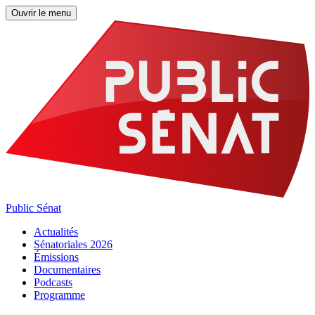
Ouvrir le menu
Public Sénat
Actualités
Sénatoriales 2026
Émissions
Documentaires
Podcasts
Programme