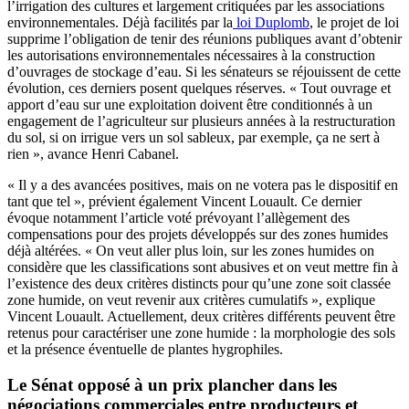
l’irrigation des cultures et largement critiquées par les associations
environnementales. Déjà facilités par la
loi Duplomb
, le projet de loi
supprime l’obligation de tenir des réunions publiques avant d’obtenir
les autorisations environnementales nécessaires à la construction
d’ouvrages de stockage d’eau. Si les sénateurs se réjouissent de cette
évolution, ces derniers posent quelques réserves. « Tout ouvrage et
apport d’eau sur une exploitation doivent être conditionnés à un
engagement de l’agriculteur sur plusieurs années à la restructuration
du sol, si on irrigue vers un sol sableux, par exemple, ça ne sert à
rien », avance Henri Cabanel.
« Il y a des avancées positives, mais on ne votera pas le dispositif en
tant que tel », prévient également Vincent Louault. Ce dernier
évoque notamment l’article voté prévoyant l’allègement des
compensations pour des projets développés sur des zones humides
déjà altérées. « On veut aller plus loin, sur les zones humides on
considère que les classifications sont abusives et on veut mettre fin à
l’existence des deux critères distincts pour qu’une zone soit classée
zone humide, on veut revenir aux critères cumulatifs », explique
Vincent Louault. Actuellement, deux critères différents peuvent être
retenus pour caractériser une zone humide : la morphologie des sols
et la présence éventuelle de plantes hygrophiles.
Le Sénat opposé à un prix plancher dans les
négociations commerciales entre producteurs et