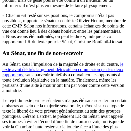
produit, mais ce geste pourra être confié à un médecin ou un
infirmier s’il n’est plus en mesure de le faire physiquement.
« Chacun est resté sur ses positions, le compromis n’était pas
possible », rapporte le sénateur centriste Olivier Henno, membre de
cette CMP. Selon nos informations, certains échanges de points de
vue ont donné lieu à des débats houleux entre les parlementaires.
« Nous avons été maltraités, on peut le dire », indique la co-
rapporteure LR du texte pour le Sénat, Christine Bonfanti-Dossat.
Au Sénat, une fin de non-recevoir
Au Sénat, sous l’impulsion de la majorité de droite et du centre,
le
texte avait été très largement détricoté en commission par les deux
rapporteurs
, sans parvenir toutefois à convaincre les opposants à
toute évolution législative en la matière. Finalement, même les
partisans d’une aide à mourir ont fini par voter contre cette version
amoindrie.
Le rejet du texte par les sénateurs n’a pas été sans susciter un certain
embarras au sein de la majorité sénatoriale, même si sur ce type de
texte la liberté de vote prévaut généralement au sein des groupes
politiques. Gérard Larcher, le président LR du Sénat, avait appelé
ses troupes à éviter l’écueil d’une fin de non-recevoir, au risque de
voir la Chambre haute rester sur la touche face à l’une des plus