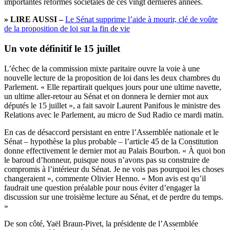
importantes réformes sociétales de ces vingt dernières années.
» LIRE AUSSI –
Le Sénat supprime l’aide à mourir, clé de voûte
de la proposition de loi sur la fin de vie
Un vote définitif le 15 juillet
L’échec de la commission mixte paritaire ouvre la voie à une
nouvelle lecture de la proposition de loi dans les deux chambres du
Parlement. « Elle repartirait quelques jours pour une ultime navette,
un ultime aller-retour au Sénat et on donnera le dernier mot aux
députés le 15 juillet », a fait savoir Laurent Panifous le ministre des
Relations avec le Parlement, au micro de Sud Radio ce mardi matin.
En cas de désaccord persistant en entre l’Assemblée nationale et le
Sénat – hypothèse la plus probable – l’article 45 de la Constitution
donne effectivement le dernier mot au Palais Bourbon. « À quoi bon
le baroud d’honneur, puisque nous n’avons pas su construire de
compromis à l’intérieur du Sénat. Je ne vois pas pourquoi les choses
changeraient », commente Olivier Henno. « Mon avis est qu’il
faudrait une question préalable pour nous éviter d’engager la
discussion sur une troisième lecture au Sénat, et de perdre du temps.
»
De son côté, Yaël Braun-Pivet, la présidente de l’Assemblée