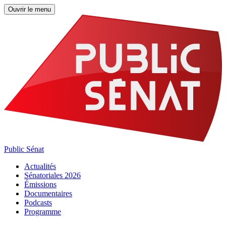
Ouvrir le menu
Public Sénat
Actualités
Sénatoriales 2026
Émissions
Documentaires
Podcasts
Programme