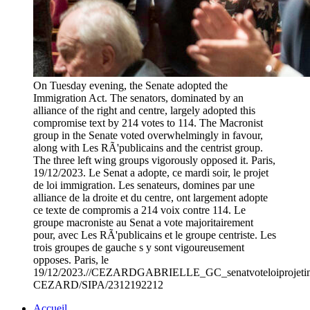
On Tuesday evening, the Senate adopted the
Immigration Act. The senators, dominated by an
alliance of the right and centre, largely adopted this
compromise text by 214 votes to 114. The Macronist
group in the Senate voted overwhelmingly in favour,
along with Les RÃ'publicains and the centrist group.
The three left wing groups vigorously opposed it. Paris,
19/12/2023. Le Senat a adopte, ce mardi soir, le projet
de loi immigration. Les senateurs, domines par une
alliance de la droite et du centre, ont largement adopte
ce texte de compromis a 214 voix contre 114. Le
groupe macroniste au Senat a vote majoritairement
pour, avec Les RÃ'publicains et le groupe centriste. Les
trois groupes de gauche s y sont vigoureusement
opposes. Paris, le
19/12/2023.//CEZARDGABRIELLE_GC_senatvoteloiprojetimmi
CEZARD/SIPA/2312192212
Accueil