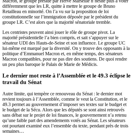
Macron, le groupe présidé par Hervé Marseille n’hésite plus à voter
différemment que les LR, quitte à mettre le groupe de Bruno
Retailleau en minorité. On l’a vu sur la proposition de loi
constitutionnelle sur l’immigration déposée par le président du
groupe LR. C’est alors que la majorité sénatoriale tremble.
Les centristes peuvent ainsi jouer le rôle de groupe pivot. La
majorité présidentielle l’a bien compris, et sait s’appuyer sur le
sénateur UDI des Hauts-de-Seine et son influence. Le groupe UC
lui-même est marqué par la diversité. On y trouve des opposants à la
politique d’Emmanuel Macron et, en même temps, des sénateurs
Macron compatibles, pour ne pas dire des soutiens. De quoi rendre
un peu plus baroque le Palais de Marie de Médicis.
Le dernier mot reste à l’Assemblée et le 49.3 éclipse le
travail du Sénat
Autre limite, qui tempère ce renouveau du Sénat : le dernier mot
revient toujours à l’Assemblée, comme le veut la Constitution, et le
49.3 permet au gouvernement d’imposer ses textes sur le budget et
le budget de la Sécu. Alors que les députés se sont ainsi retrouvés
sans débat sur le projet de loi finances, le gouvernement n’a retenu
qu’une faible part des amendements votés au Sénat. Les sénateurs
ont pourtant examiné eux l’ensemble du texte, pendant près de trois
semaines…