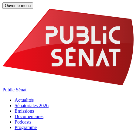
Ouvrir le menu
Public Sénat
Actualités
Sénatoriales 2026
Émissions
Documentaires
Podcasts
Programme