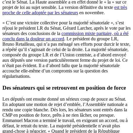
c’est le Sénat. La Haute assemblée a en effet donné le « la » sur ce
projet de loi au sujet sensible. La version définitive du texte
est très
proche de celle adoptée par les sénateurs
en novembre.
« C’est une victoire collective pour la majorité sénatoriale », s’est
réjoui le président LR du Sénat, Gérard Larcher, après le vote par les
sénateurs des conclusions de la
commission mixte paritaire, où a été
conclu dans la douleur un accord
. Le président du groupe LR,
Bruno Retailleau, qui n’a pas ménagé ses efforts pour durcir le texte,
a répété qu’il s’agissait de celui de la droite. La majorité sénatoriale,
composée du groupe LR et de l’Union centriste, a d’abord envoyé
aux députés une version particulièrement ferme du projet de loi. Ce
n’était pas évident. Il a d’abord fallu que la majorité sénatoriale
accouche elle-même d’un compromis sur la question des
régularisations.
Des sénateurs qui se retrouvent en position de force
Les députés ont ensuite donné un sérieux coup de pouce au Sénat.
En adoptant une motion de rejet d’emblée, l’Assemblée nationale a
rendu une copie blanche. Dès lors, les sénateurs sont entrés dans la
CMP en position de force, prêts à ne rien lâcher, ou presque.
Emmanuel Macron a terminé le travail, en exigeant un accord, ou à
défaut, le retrait du texte. La majorité présidentielle n’avait plus
grand-chose à négocier. « Quand le président de la République