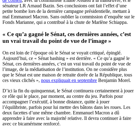
de conseil
, avec la communiste Eliane Assassi à la manœuvre, et le
sénateur LR Arnaud Bazin. Ses conclusions ont fait l’effet d’une
petite bombe lors de la dernière campagne présidentielle, mettant à
mal Emmanuel Macron. Sans oublier la commission d’enquête sur le
Fonds Marianne, qui a contribué à la chute de Marlène Schiappa.
« Ce qu’a gagné le Sénat, ces dernières années, c’est
un vrai travail du point de vue de l’image »
On est loin de l’époque où le Sénat se voyait critiqué, épinglé.
Aujourd’hui, ce « Sénat bashing » est derrière. « Ce qu’a gagné le
Sénat, ces dernières années, c’est un vrai travail du point de vue de
l’image, de la médiatisation de l’institution. On ne considère plus
que le Sénat est une maison de retraite dorée de la République, tous
ces vieux clichés »,
nous expliquait en septembre
Benjamin Morel.
D’ici la fin du quinquennat, le Sénat continuera certainement à jouer
ce rôle qui le place, par moment, au centre du jeu. Parfois pour
accompagner l’exécutif, à bonne distance, quitte à jouer
l’équilibriste, parfois pour lui mettre des bâtons dans les roues. Les
deux facettes d’une même chambre. Emmanuel Macron a dû
apprendre à faire avec la majorité relative. Il devra continuer à faire
avec ce bicamérisme renforcé.