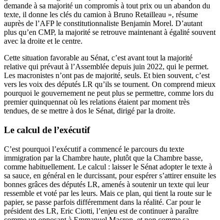
demande à sa majorité un compromis à tout prix ou un abandon du
texte, il donne les clés du camion à Bruno Retailleau », résume
auprès de l’AFP le constitutionnaliste Benjamin Morel. D’autant
plus qu’en CMP, la majorité se retrouve maintenant à égalité souvent
avec la droite et le centre.
Cette situation favorable au Sénat, c’est avant tout la majorité
relative qui prévaut à l’Assemblée depuis juin 2022, qui le permet.
Les macronistes n’ont pas de majorité, seuls. Et bien souvent, c’est
vers les voix des députés LR qu’ils se tournent. On comprend mieux
pourquoi le gouvernement ne peut plus se permettre, comme lors du
premier quinquennat où les relations étaient par moment très
tendues, de se mettre à dos le Sénat, dirigé par la droite.
Le calcul de l’exécutif
C’est pourquoi l’exécutif a commencé le parcours du texte
immigration par la Chambre haute, plutôt que la Chambre basse,
comme habituellement. Le calcul : laisser le Sénat adopter le texte à
sa sauce, en général en le durcissant, pour espérer s’attirer ensuite les
bonnes grâces des députés LR, amenés à soutenir un texte qui leur
ressemble et voté par les leurs. Mais ce plan, qui tient la route sur le
papier, se passe parfois différemment dans la réalité. Car pour le
président des LR, Eric Ciotti, l’enjeu est de continuer à paraître
comme un opposant à Emmanuel Macron, et non comme sa