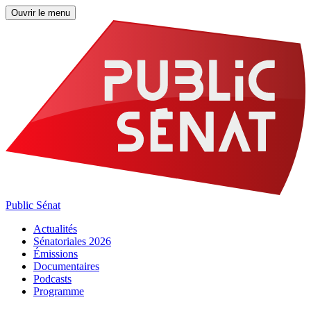
Ouvrir le menu
Public Sénat
Actualités
Sénatoriales 2026
Émissions
Documentaires
Podcasts
Programme