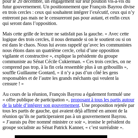
pour le 20 décembre, un engagement sur leur position vis-à-vis du
futur gouvernement. Un positionnement que François Bayrou divise
en trois cercles : ceux qui souhaitent intégrer l’exécutif, ceux qui n’y
entreront pas mais ne le censureront pas pour autant, et enfin ceux
qui seront dans l’opposition.
Mais cette grille de lecture ne satisfait pas la gauche. « Avec cette
logique des trois cercles, il nous demande si on le soutient ou si on
est dans le chaos. Nous lui avons rappelé qu’avec les communistes
nous étions dans un quatrième cercle, celui d’une opposition
vigilante et constructive », explique la présidente du groupe
communiste au Sénat Cécile Cukierman. « Ces trois cercles, on ne
comprend pas trop, à la fin cela ressemble plus à un gribouillis »,
souffle Guillaume Gontard, « il n’y a pas d’un côté les gens
responsables et de l’autre les grands méchants qui veulent la
censure ! »
Au cours de la réunion, François Bayrou a également formulé une
« offre publique de participation »,
proposant à tous les partis autour
de la table d’intégrer son gouvernement
. Une proposition rejetée par
tous les partis de gauche, qui avaient déjà affirmé en amont de la
réunion qu’ils ne participeraient pas à un gouvernement Bayrou.
« J’aurais pu être nommé ministre ce soir », ironise le président du
groupe socialiste au Sénat Patrick Kanner, « c’est surréaliste ».