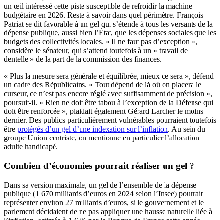
un œil intéressé cette piste susceptible de refroidir la machine
budgétaire en 2026. Reste à savoir dans quel périmètre. François
Patriat se dit favorable à un gel qui s’étende à tous les versants de la
dépense publique, aussi bien l’État, que les dépenses sociales que les
budgets des collectivités locales. « Il ne faut pas d’exception »,
considère le sénateur, qui s’attend toutefois à un « travail de
dentelle » de la part de la commission des finances.
« Plus la mesure sera générale et équilibrée, mieux ce sera », défend
un cadre des Républicains. « Tout dépend de là où on placera le
curseur, ce n’est pas encore réglé avec suffisamment de précision »,
poursuit-il. « Rien ne doit être tabou à l’exception de la Défense qui
doit être renforcée », plaidait également Gérard Larcher le moins
dernier. Des publics particulièrement vulnérables pourraient toutefois
être
protégés d’un gel d’une indexation sur l’inflation
. Au sein du
groupe Union centriste, on mentionne en particulier l’allocation
adulte handicapé.
Combien d’économies pourrait réaliser un gel ?
Dans sa version maximale, un gel de l’ensemble de la dépense
publique (1 670 milliards d’euros en 2024 selon l’Insee) pourrait
représenter environ 27 milliards d’euros, si le gouvernement et le
parlement décidaient de ne pas appliquer une hausse naturelle liée à