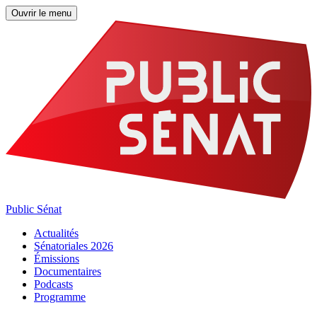
Ouvrir le menu
Public Sénat
Actualités
Sénatoriales 2026
Émissions
Documentaires
Podcasts
Programme