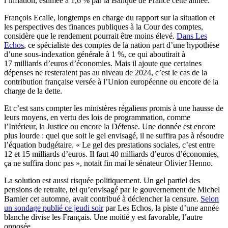
l’inflation, estimée à 1,6 % par la Banque de France cette année.
François Ecalle, longtemps en charge du rapport sur la situation et
les perspectives des finances publiques à la Cour des comptes,
considère que le rendement pourrait être moins élevé.
Dans Les
Echos
, ce spécialiste des comptes de la nation part d’une hypothèse
d’une sous-indexation générale à 1 %, ce qui aboutirait à
17 milliards d’euros d’économies. Mais il ajoute que certaines
dépenses ne resteraient pas au niveau de 2024, c’est le cas de la
contribution française versée à l’Union européenne ou encore de la
charge de la dette.
Et c’est sans compter les ministères régaliens promis à une hausse de
leurs moyens, en vertu des lois de programmation, comme
l’Intérieur, la Justice ou encore la Défense. Une donnée est encore
plus lourde : quel que soit le gel envisagé, il ne suffira pas à résoudre
l’équation budgétaire. « Le gel des prestations sociales, c’est entre
12 et 15 milliards d’euros. Il faut 40 milliards d’euros d’économies,
ça ne suffira donc pas », notait fin mai le sénateur Olivier Henno.
La solution est aussi risquée politiquement. Un gel partiel des
pensions de retraite, tel qu’envisagé par le gouvernement de Michel
Barnier cet automne, avait contribué à déclencher la censure.
Selon
un sondage publié ce jeudi soir
par Les Echos, la piste d’une année
blanche divise les Français. Une moitié y est favorable, l’autre
opposée.