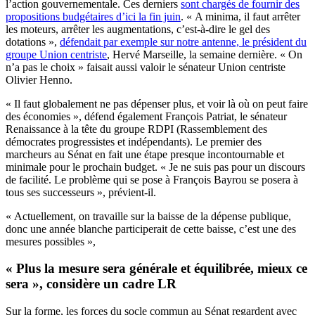
l’action gouvernementale. Ces derniers
sont chargés de fournir des
propositions budgétaires d’ici la fin juin
. « A minima, il faut arrêter
les moteurs, arrêter les augmentations, c’est-à-dire le gel des
dotations »,
défendait par exemple sur notre antenne, le président du
groupe Union centriste
, Hervé Marseille, la semaine dernière. « On
n’a pas le choix » faisait aussi valoir le sénateur Union centriste
Olivier Henno.
« Il faut globalement ne pas dépenser plus, et voir là où on peut faire
des économies », défend également François Patriat, le sénateur
Renaissance à la tête du groupe RDPI (Rassemblement des
démocrates progressistes et indépendants). Le premier des
marcheurs au Sénat en fait une étape presque incontournable et
minimale pour le prochain budget. « Je ne suis pas pour un discours
de facilité. Le problème qui se pose à François Bayrou se posera à
tous ses successeurs », prévient-il.
« Actuellement, on travaille sur la baisse de la dépense publique,
donc une année blanche participerait de cette baisse, c’est une des
mesures possibles »,
« Plus la mesure sera générale et équilibrée, mieux ce
sera », considère un cadre LR
Sur la forme, les forces du socle commun au Sénat regardent avec