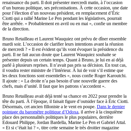
renaissance du parti. Il doit présenter mercredi matin, à l’occasion
d’un bureau politique, ses préconisations. À cette occasion, une date
pour l’élection d’un nouveau président, en remplacement d’Éric
Ciotti qui a rallié Marine Le Pen pendant les législatives, pourrait
être arrêtée. « Probablement en avril ou en mai », confie un membre
de la direction.
Bruno Retailleau et Laurent Wauquiez ont prévu de dîner ensemble
mardi soir. L’occasion de clarifier leurs intentions avant la réunion
de mercredi ? « Il est évident qu’ils vont évoquer la présidence du
parti. Il ne fait aucun doute que Laurent Wauquiez souhaite se
présenter depuis un certain temps. Quant à Bruno, je lui en ai déjà
parlé à plusieurs reprises. Il n’avait pas pris sa décision. En tout cas,
il voudra rester ministre de l’Intérieur. À lui de voir s’il estime que
les deux fonctions sont essentielles », nous confie Roger Karoutchi.
Il ajoute : « La droite n’a pas besoin d’une nouvelle guerre des
chefs, mais d’unité. Il faut que les patrons s’accordent ».
Bruno Retailleau avait déjà tenté sa chance en 2022 pour prendre la
tête du parti. À l’époque, il faisait figure d’outsider face à Éric Ciotti.
Désormais, cet ancien filloniste a le vent en poupe.
Dans le dernier
pointage du baromètre politique d’Odoxa
, il arrive à la cinquième
place des personnalités politiques le plus populaires, derrière
Edouard Philippe, Jordan Bardella, Marine Le Pen et Gabriel Attal.
« Et si c’était lui ? », titre cette semaine le très droitier magazine