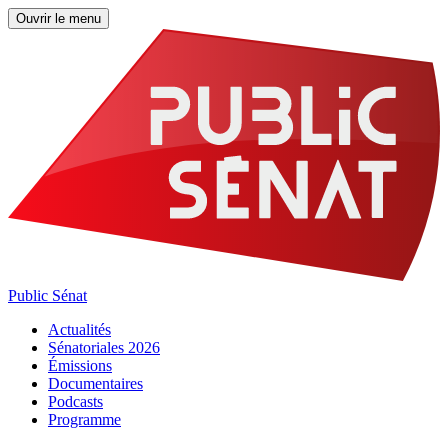
Ouvrir le menu
Public Sénat
Actualités
Sénatoriales 2026
Émissions
Documentaires
Podcasts
Programme