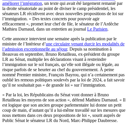
améliorer l’intégration
, un texte qui avait été largement remanié par
la droite sénatoriale au point de diviser le camp présidentiel, les
sénateurs LR récidivent avec deux nouvelles propositions de loi sur
l’immigration. « Des textes concrets pour pouvoir agir
efficacement », promet leur chef de file, le sénateur de l’Ardèche
Mathieu Darnaud, dans un entretien au journal
Le Parisien
.
Cette annonce intervient une semaine après la publication par le
ministre de l’Intérieur d’
une circulaire venant durcir les modalités de
l’admission exceptionnelle au séjour
. Depuis sa nomination à
Beauvau en septembre, Bruno Retailleau, ex-président du groupe
LR au Sénat, multiplie les déclarations visant à restreindre
l’immigration sur le sol français, qu’elle soit illégale ou légale, au
risque parfois de se heurter au chef du gouvernement. À peine
nommé Premier ministre, François Bayrou, qui n’a certainement pas
oublié les remous politiques soulevés par la loi de 2024, a fait savoir
qu’il ne souhaitait pas « de grande loi » sur l’immigration.
« Par la loi, les Républicains du Sénat vont donner à Bruno
Retailleau les moyens de son action », défend Mathieu Darnaud. « Il
est logique que son ancien groupe parlementaire lui donne un petit
coup de main, d’autant qu’il a lui-même travaillé sur les mesures que
nous mettons dans ces deux propositions de loi », sourit auprès de
Public Sénat le sénateur LR du Nord, Marc-Philippe Daubresse.