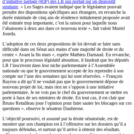
d’initiative partagé (RIP) des LR qui portait sur un dispositif
similaire
. « Les Sages avaient indiqué que le législateur pouvait
prendre des dispositions spécifiques aux étrangers, en revanche la
durée minimale de cinq ans de résidence initialement proposée avait
été estimée trop importante, c’est la raison pour laquelle nous
l’abaissons à deux ans dans ce nouveau texte », fait valoir Muriel
Jourda.
L’adoption de ces deux propositions de loi devrait se faire sans
difficulté dans un Sénat aux mains d’une majorité de droite et du
centre « Avant la fin mars », espère Mathieu Darnaud. En revanche,
pour que le processus législatif aboutisse, il faudrait que les députés
LR l’inscrivent dans leur niche parlementaire à l’Assemblée
nationale ou que le gouvernement accepte de les reprendre à son
compte sur l’une des semaines qui lui sont réservées. « François
Bayrou a dit qu’il ne voulait pas que le gouvernement dépose de
nouveau projet de loi, mais rien ne s’oppose à une initiative
parlementaire. Je ne vois pas le chef du gouvernement se mettre en
porte à faux de ses ministres de droite. En tout cas, il est clair que
Bruno Retailleau joue l’opinion pour faire sauter les blocages sur ces
questions », observe le sénateur Daubresse.
L’objectif poursuivi, et assumé par la droite sénatoriale, est de
montrer que son champion est à l’offensive sur les dossiers qu’il a
toujours défendus, et surtout qu’il arrive à obtenir des résultats.