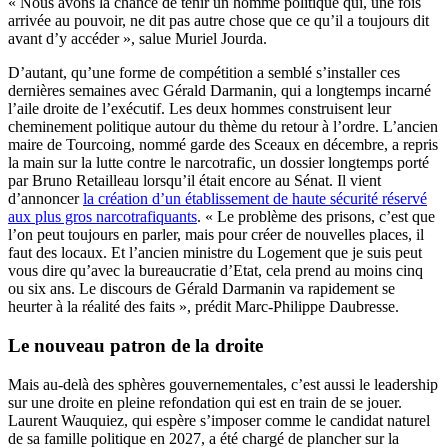
« Nous avons la chance de tenir un homme politique qui, une fois
arrivée au pouvoir, ne dit pas autre chose que ce qu’il a toujours dit
avant d’y accéder », salue Muriel Jourda.
D’autant, qu’une forme de compétition a semblé s’installer ces
dernières semaines avec Gérald Darmanin, qui a longtemps incarné
l’aile droite de l’exécutif. Les deux hommes construisent leur
cheminement politique autour du thème du retour à l’ordre. L’ancien
maire de Tourcoing, nommé garde des Sceaux en décembre, a repris
la main sur la lutte contre le narcotrafic, un dossier longtemps porté
par Bruno Retailleau lorsqu’il était encore au Sénat. Il vient
d’annoncer
la création d’un établissement de haute sécurité réservé
aux plus gros narcotrafiquants
. « Le problème des prisons, c’est que
l’on peut toujours en parler, mais pour créer de nouvelles places, il
faut des locaux. Et l’ancien ministre du Logement que je suis peut
vous dire qu’avec la bureaucratie d’Etat, cela prend au moins cinq
ou six ans. Le discours de Gérald Darmanin va rapidement se
heurter à la réalité des faits », prédit Marc-Philippe Daubresse.
Le nouveau patron de la droite
Mais au-delà des sphères gouvernementales, c’est aussi le leadership
sur une droite en pleine refondation qui est en train de se jouer.
Laurent Wauquiez, qui espère s’imposer comme le candidat naturel
de sa famille politique en 2027, a été chargé de plancher sur la