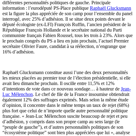
différentes personnalités politiques de gauche. Principale
information : l’eurodéputé PS-Place publique
Raphaël Glucksmann
est la figure la plus appréciée de son camp pour l’ensemble du panel
interrogé, avec 25% d’adhésion. Il se situe deux points devant le
député écologiste (ex-LFI) François Ruffin, l’ancien président de la
République François Hollande et le secrétaire national du Parti
communiste français Fabien Roussel, tous les trois à 23%. Alors que
le prochain congrès du PS a lieu en juin prochain, l’actuel Premier
secrétaire Olivier Faure, candidat à sa réélection, n’engrange que
16% d’adhésion.
Raphaël Glucksmann constitue aussi l’une des deux personnalités
les mieux placées au premier tour de l’élection présidentielle, si elle
avait lieu dimanche prochain. Il oscille entre 11,5% et 12%
d’intentions de vote dans ce nouveau sondage… à hauteur de
Jean-
Luc Mélenchon
. Le chef de file de la France insoumise obtiendrait
également 12% des suffrages exprimés. Mais selon la même étude
d’opinion, il concentre dans le même temps un taux de rejet (68%)
plus fort que celui de n’importe quelle autre personnalité politique
française. « Jean-Luc Mélenchon suscite beaucoup de rejet et peu
d’adhésion, y compris dans son propre camp au sens large (le
“peuple de gauche”), et d’autres personnalités politiques de son
“écosystème politique” sont bien plus appréciées que lui », analyse