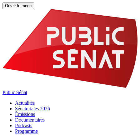
Ouvrir le menu
Public Sénat
Actualités
Sénatoriales 2026
Émissions
Documentaires
Podcasts
Programme