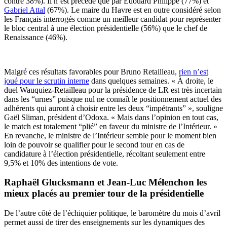
contre 38%). Il n’est précédé que par Édouard Philippe (77%) et
Gabriel Attal
(67%). Le maire du Havre est en outre considéré selon
les Français interrogés comme un meilleur candidat pour représenter
le bloc central à une élection présidentielle (56%) que le chef de
Renaissance (46%).
Malgré ces résultats favorables pour Bruno Retailleau,
rien n’est
joué pour le scrutin interne
dans quelques semaines. « À droite, le
duel Wauquiez-Retailleau pour la présidence de LR est très incertain
dans les “urnes” puisque nul ne connaît le positionnement actuel des
adhérents qui auront à choisir entre les deux “impétrants” », souligne
Gaël Sliman, président d’Odoxa. « Mais dans l’opinion en tout cas,
le match est totalement “plié” en faveur du ministre de l’Intérieur. »
En revanche, le ministre de l’Intérieur semble pour le moment bien
loin de pouvoir se qualifier pour le second tour en cas de
candidature à l’élection présidentielle, récoltant seulement entre
9,5% et 10% des intentions de vote.
Raphaël Glucksmann et Jean-Luc Mélenchon les
mieux placés au premier tour de la présidentielle
De l’autre côté de l’échiquier politique, le baromètre du mois d’avril
permet aussi de tirer des enseignements sur les dynamiques des