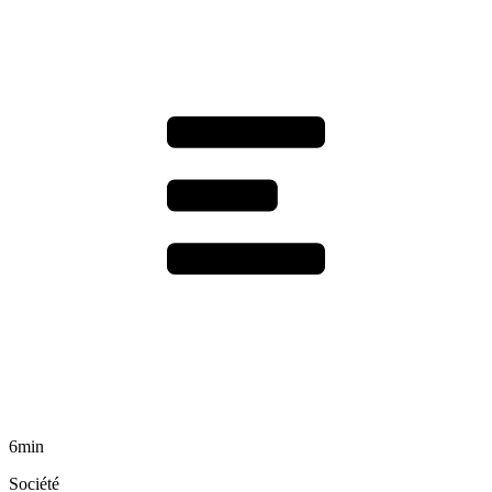
6min
Société