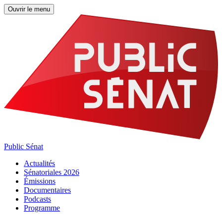
Ouvrir le menu
Public Sénat
Actualités
Sénatoriales 2026
Émissions
Documentaires
Podcasts
Programme