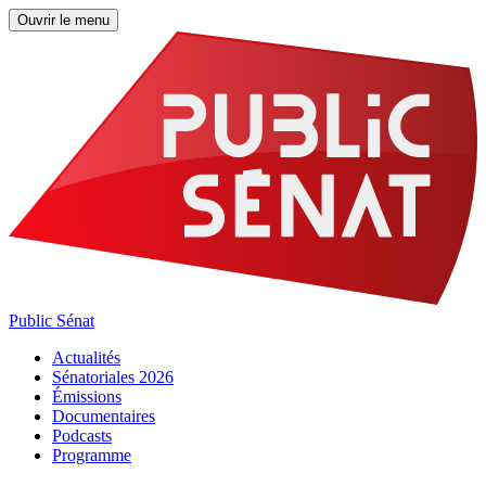
Ouvrir le menu
Public Sénat
Actualités
Sénatoriales 2026
Émissions
Documentaires
Podcasts
Programme