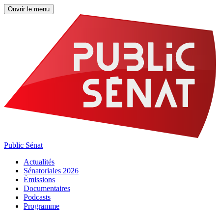
Ouvrir le menu
Public Sénat
Actualités
Sénatoriales 2026
Émissions
Documentaires
Podcasts
Programme