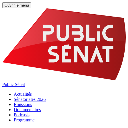
Ouvrir le menu
Public Sénat
Actualités
Sénatoriales 2026
Émissions
Documentaires
Podcasts
Programme