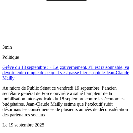
3min
Politique
Grève du 18 septembre : « Le gouvernement, s'il est raisonnable, va
devoir tenir compte de ce qu'il s'est passé hier », pointe Jean-Claude
Mailly
Au micro de Public Sénat ce vendredi 19 septembre, l’ancien
secrétaire général de Force ouvrière a salué l’ampleur de la
mobilisation intersyndicale du 18 septembre contre les économies
budgétaires. Jean-Claude Mailly estime que l’exécutif subit
désormais les conséquences de plusieurs années de déconsidération
des partenaires sociaux.
Le
19 septembre 2025