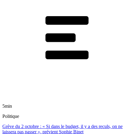
5min
Politique
Grève du 2 octobre : « Si dans le budget, il y a des reculs, on ne
laissera pas passer », prévient Sophie Binet