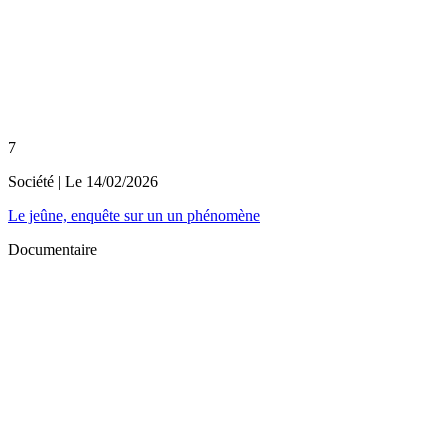
7
Société
| Le
14/02/2026
Le jeûne, enquête sur un un phénomène
Documentaire