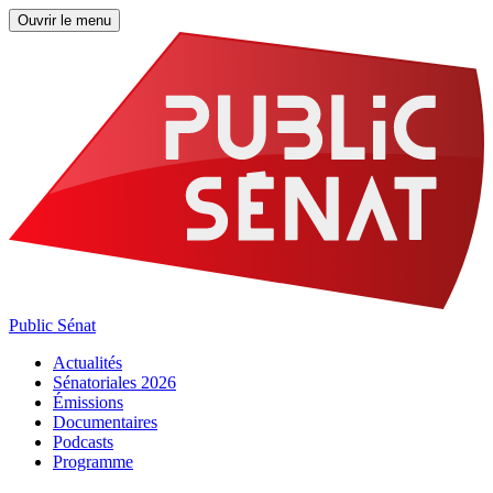
Ouvrir le menu
Public Sénat
Actualités
Sénatoriales 2026
Émissions
Documentaires
Podcasts
Programme