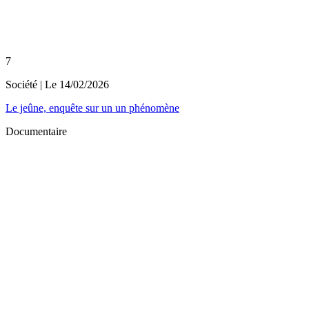
7
Société
| Le
14/02/2026
Le jeûne, enquête sur un un phénomène
Documentaire