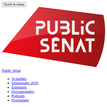
Ouvrir le menu
Public Sénat
Actualités
Sénatoriales 2026
Émissions
Documentaires
Podcasts
Programme