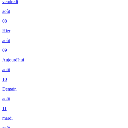
vendredi
août
08
Hier
août
09
Aujourd'hui
août
10
Demain
août
11
mardi
août