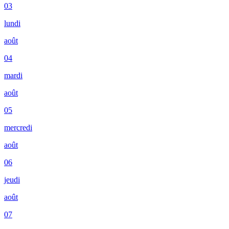
03
lundi
août
04
mardi
août
05
mercredi
août
06
jeudi
août
07