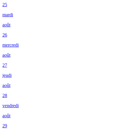
25
mardi
août
26
mercredi
août
27
jeudi
août
28
vendredi
août
29