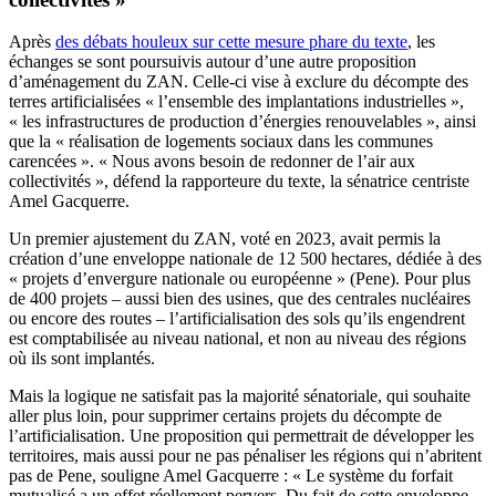
Après
des débats houleux sur cette mesure phare du texte
, les
échanges se sont poursuivis autour d’une autre proposition
d’aménagement du ZAN. Celle-ci vise à exclure du décompte des
terres artificialisées « l’ensemble des implantations industrielles »,
« les infrastructures de production d’énergies renouvelables », ainsi
que la « réalisation de logements sociaux dans les communes
carencées ». « Nous avons besoin de redonner de l’air aux
collectivités », défend la rapporteure du texte, la sénatrice centriste
Amel Gacquerre.
Un premier ajustement du ZAN, voté en 2023, avait permis la
création d’une enveloppe nationale de 12 500 hectares, dédiée à des
« projets d’envergure nationale ou européenne » (Pene). Pour plus
de 400 projets – aussi bien des usines, que des centrales nucléaires
ou encore des routes – l’artificialisation des sols qu’ils engendrent
est comptabilisée au niveau national, et non au niveau des régions
où ils sont implantés.
Mais la logique ne satisfait pas la majorité sénatoriale, qui souhaite
aller plus loin, pour supprimer certains projets du décompte de
l’artificialisation. Une proposition qui permettrait de développer les
territoires, mais aussi pour ne pas pénaliser les régions qui n’abritent
pas de Pene, souligne Amel Gacquerre : « Le système du forfait
mutualisé a un effet réellement pervers. Du fait de cette enveloppe