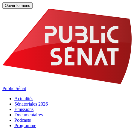
Ouvrir le menu
Public Sénat
Actualités
Sénatoriales 2026
Émissions
Documentaires
Podcasts
Programme