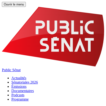
Ouvrir le menu
Public Sénat
Actualités
Sénatoriales 2026
Émissions
Documentaires
Podcasts
Programme