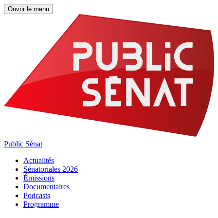
Ouvrir le menu
Public Sénat
Actualités
Sénatoriales 2026
Émissions
Documentaires
Podcasts
Programme