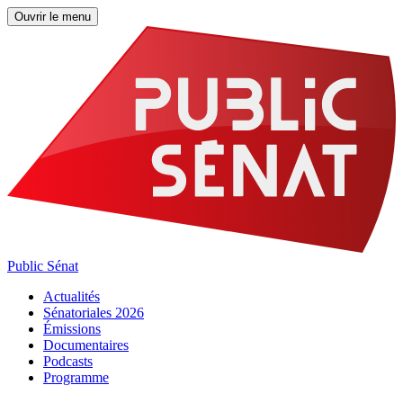
Ouvrir le menu
Public Sénat
Actualités
Sénatoriales 2026
Émissions
Documentaires
Podcasts
Programme