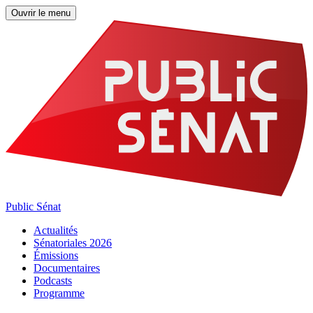
Ouvrir le menu
Public Sénat
Actualités
Sénatoriales 2026
Émissions
Documentaires
Podcasts
Programme