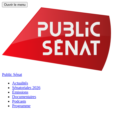
Ouvrir le menu
Public Sénat
Actualités
Sénatoriales 2026
Émissions
Documentaires
Podcasts
Programme