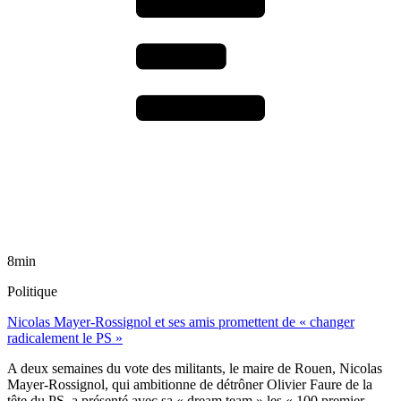
8min
Politique
Nicolas Mayer-Rossignol et ses amis promettent de « changer
radicalement le PS »
A deux semaines du vote des militants, le maire de Rouen, Nicolas
Mayer-Rossignol, qui ambitionne de détrôner Olivier Faure de la
tête du PS, a présenté avec sa « dream team » les « 100 premier