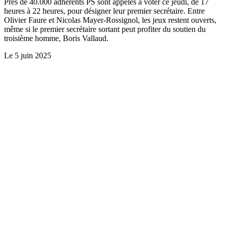
Près de 40.000 adhérents PS sont appelés à voter ce jeudi, de 17
heures à 22 heures, pour désigner leur premier secrétaire. Entre
Olivier Faure et Nicolas Mayer-Rossignol, les jeux restent ouverts,
même si le premier secrétaire sortant peut profiter du soutien du
troisième homme, Boris Vallaud.
Le
5 juin 2025